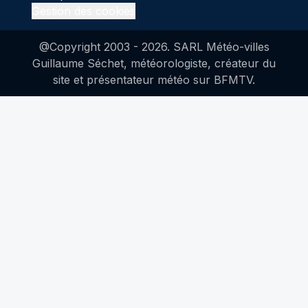
Gestion des cookies
@Copyright 2003 -
2026
. SARL Météo-villes
Guillaume Séchet, météorologiste, créateur du
site et présentateur météo sur BFMTV.