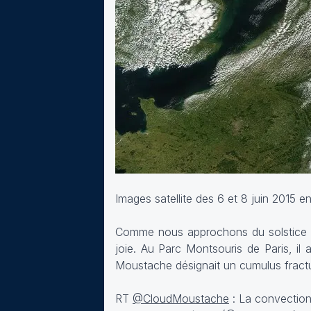
Images satellite des 6 et 8 juin 2015 e
Comme nous approchons du solstice d'
joie. Au Parc Montsouris de Paris, il 
Moustache désignait un cumulus fract
RT
@CloudMoustache
: La convection