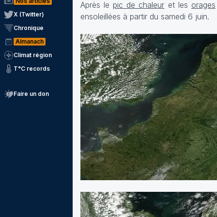
Nos articles
Après le
pic de chaleur
et les
orages
X (Twitter)
ensoleillées à partir du samedi 6 juin.
Chronique
Almanach
Climat région
T°C records
Faire un don