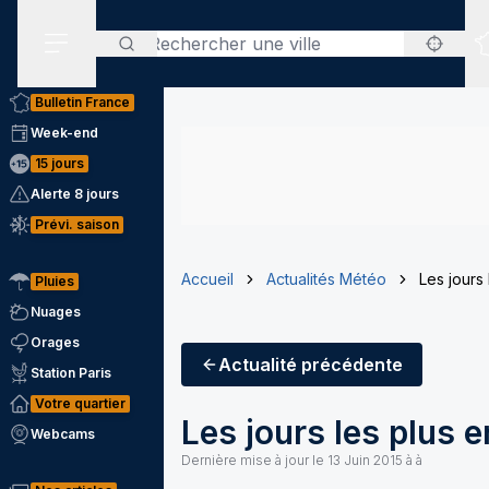
Rechercher
Menu secondaire
Bulletin France
Week-end
15 jours
Alerte 8 jours
Prévi. saison
Accueil
Actualités Météo
Les jours
Pluies
Nuages
Orages
Actualité
précédente
Station Paris
Votre quartier
Les jours les plus e
Webcams
Dernière mise à jour le
13 Juin 2015 à à