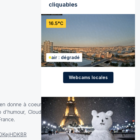
cliquables
16.5°C
air : dégradé
Webcams locales
s'en donne à coeur
up d'humour, Cloud
France.
/NDKejHDK8R