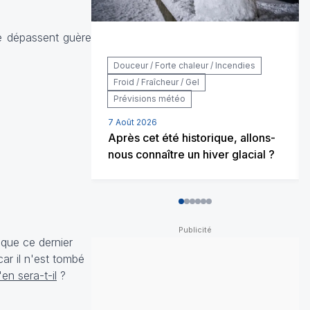
ne dépassent guère
Douceur / Forte chaleur / Incendies
Froid / Fraîcheur / Gel
Prévisions météo
7 Août 2026
Après cet été historique, allons-
nous connaître un hiver glacial ?
0
1
2
3
4
5
 que ce dernier
ar il n'est tombé
en sera-t-il
?