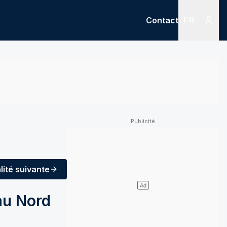
FR
Contact
Menu
Menu des
lité
suivante
 au Nord