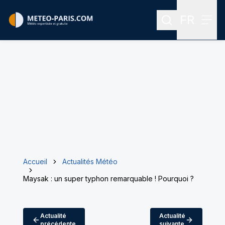
FR
Rechercher
Menu
Menu des
Accueil
Actualités Météo
Maysak : un super typhon remarquable ! Pourquoi ?
Actualité
Actualité
précédente
suivante