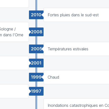
2010
Fortes pluies dans le sud-est
 Sologne /
2008
m dans l'Orne
2005
Températures estivales
2001
1999
Chaud
1997
Inondations catastrophiques en Co