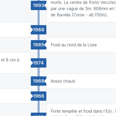
morts. Le centre de Porto Vecchio
1993
par une vague de 3m. 906mm en 
de Bavella (Corse - alt.700m).
1988
1985
Froid au nord de la Loire
 et 8 cm à
1974
1968
Assez chaud
1966
Forte tempête et froid dans l'Est :