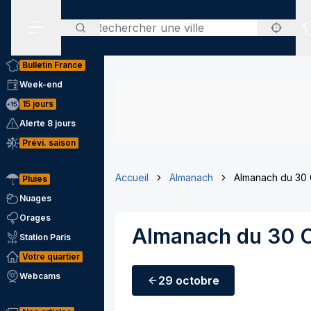
Rechercher
Menu secondaire
Bulletin France
Week-end
15 jours
Alerte 8 jours
Prévi. saison
Accueil
Almanach
Almanach du 30
Pluies
Nuages
Orages
Almanach du 30 
Station Paris
Votre quartier
Webcams
29 octobre