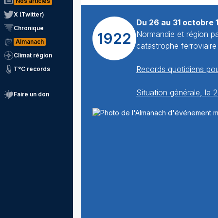
Nos articles
X (Twitter)
Du 26 au 31 octobre 
Chronique
Normandie et région par
1922
Almanach
catastrophe ferroviaire
Climat région
Records quotidiens pou
T°C records
Situation générale, le
Faire un don