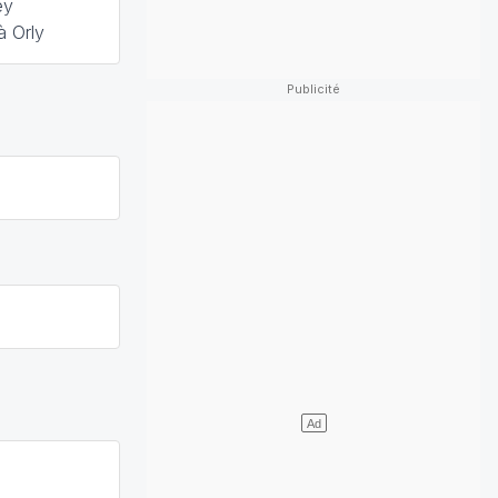
ey
à Orly