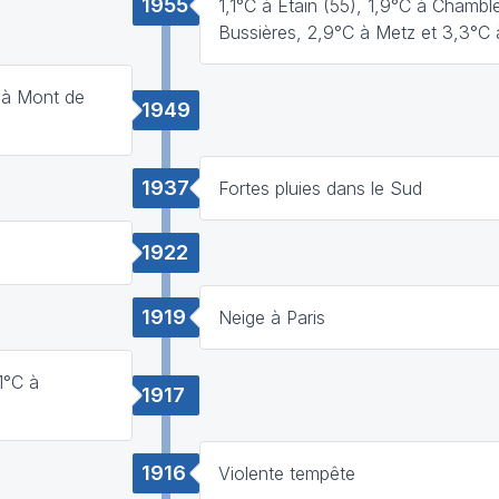
1955
1,1°C à Etain (55), 1,9°C à Chambl
Bussières, 2,9°C à Metz et 3,3°C 
C à Mont de
1949
1937
Fortes pluies dans le Sud
1922
1919
Neige à Paris
1°C à
1917
1916
Violente tempête