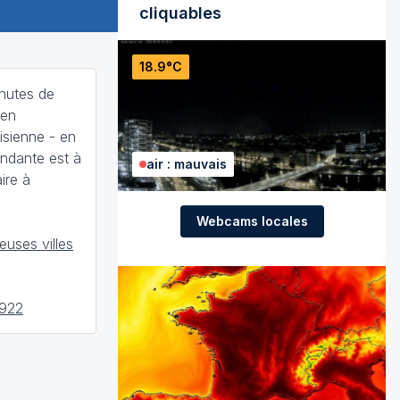
cliquables
18.9°C
chutes de
 en
isienne - en
ondante est à
air : mauvais
ire à
Webcams locales
uses villes
1922