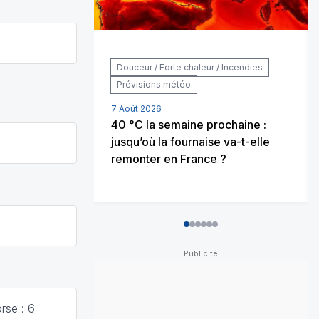
Douceur / Forte chaleur / Incendies
Prévisions météo
7 Août 2026
40 °C la semaine prochaine :
jusqu’où la fournaise va-t-elle
remonter en France ?
0
1
2
3
4
5
rse : 6