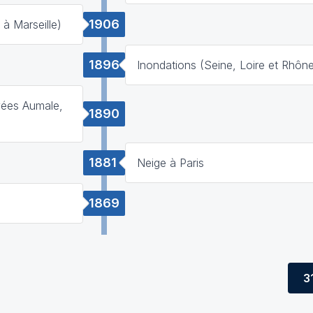
1906
à Marseille)
1896
Inondations (Seine, Loire et Rhôn
vées Aumale,
1890
1881
Neige à Paris
1869
3