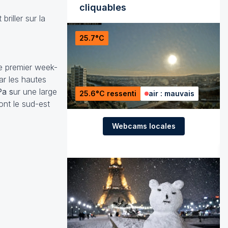
cliquables
riller sur la
25.7°C
le premier week-
r les hautes
Pa s
ur une large
25.6°C ressenti
air : mauvais
ont le sud-est
Webcams locales