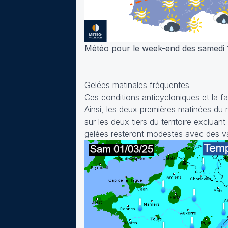
Météo pour le week-end des samedi 
Gelées matinales fréquentes
Ces conditions anticycloniques et la 
Ainsi, les deux premières matinées du
sur les deux tiers du territoire exclua
gelées resteront modestes avec des val