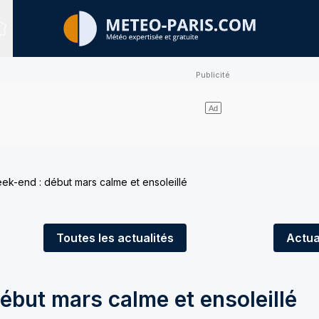
Sites expertisés
k-end : début mars calme et ensoleillé
Toutes
les actualités
Actua
ébut mars calme et ensoleillé