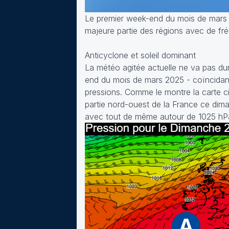
Le premier week-end du mois de mars 20
majeure partie des régions avec de fr
Anticyclone et soleil dominant
La météo agitée actuelle ne va pas dur
end du mois de mars 2025 - coïncidant
pressions. Comme le montre la carte c
partie nord-ouest de la France ce dim
avec tout de même autour de 1025 hP