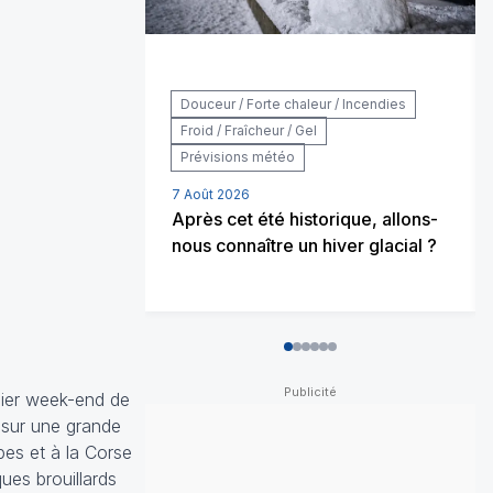
Douceur / Forte chaleur / Incendies
Froid / Fraîcheur / Gel
Prévisions météo
7 Août 2026
Après cet été historique, allons-
nous connaître un hiver glacial ?
0
1
2
3
4
5
emier week-end de
s sur une grande
es et à la Corse
ues brouillards