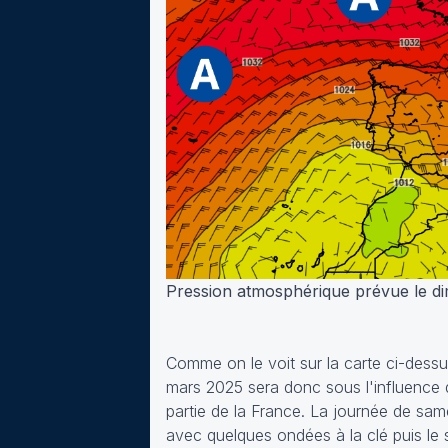
Pression atmosphérique prévue le d
Comme on le voit sur la carte ci-dessu
mars 2025 sera donc sous l'influence d
partie de la France. La journée de sa
avec quelques ondées à la clé puis le 