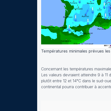
Températures minimales prévues les
Concernant les températures maximale
Les valeurs devraient atteindre 9 à 11 
plutôt entre 12 et 14°C dans le sud-ou
continental pourra contribuer à accentu