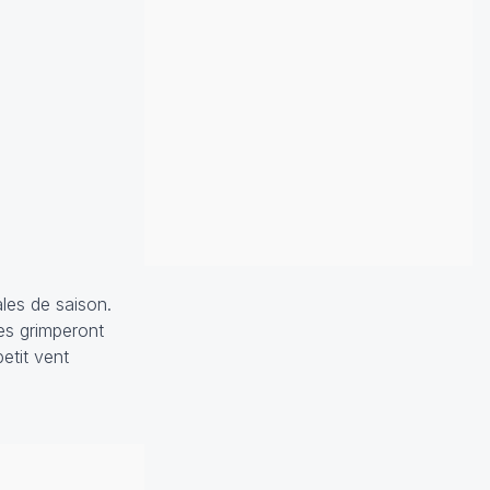
les de saison.
les grimperont
etit vent