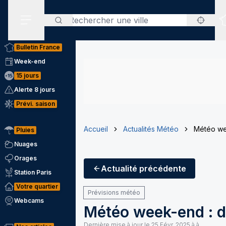
Rechercher
Menu secondaire
Bulletin France
Week-end
15 jours
Alerte 8 jours
Prévi. saison
Accueil
Actualités Météo
Météo wee
Pluies
Nuages
Orages
Actualité
précédente
Station Paris
Votre quartier
Prévisions météo
Webcams
Météo week-end : d
Dernière mise à jour le
25 Févr. 2025 à à