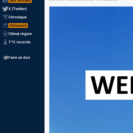
Nos articles
X (Twitter)
Chronique
Almanach
Climat région
T°C records
Faire un don