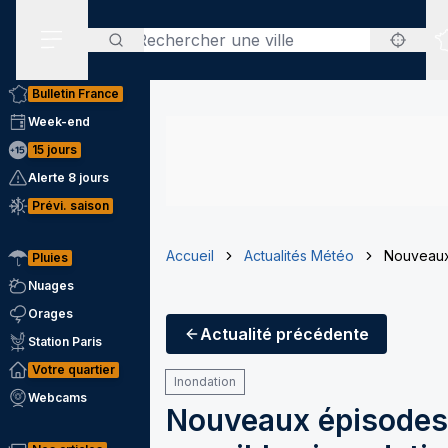
Rechercher
Menu secondaire
Bulletin France
Week-end
15 jours
Alerte 8 jours
Prévi. saison
Accueil
Actualités Météo
Nouveaux 
Pluies
Nuages
Orages
Actualité
précédente
Station Paris
Votre quartier
Inondation
Webcams
Nouveaux épisodes 