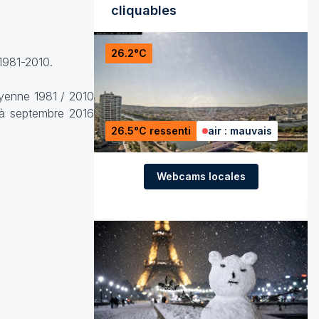
cliquables
26.2°C
1981-2010.
yenne 1981 / 2010
5 à septembre 2016
26.5°C ressenti
air : mauvais
Webcams locales