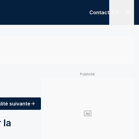
FR
Contact
Menu
Menu des
lité
suivante
 la