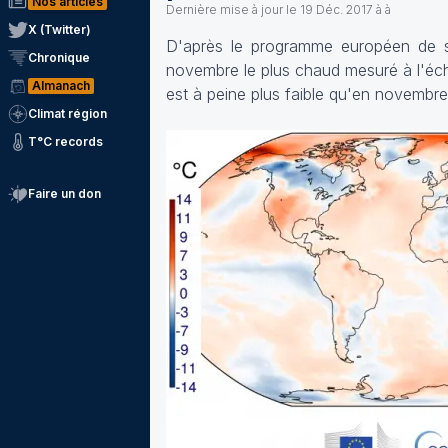
Nos articles
Dernière mise à jour le
19 Déc. 2017 à à
X (Twitter)
D'après le programme européen de s
Chronique
novembre le plus chaud mesuré à l'éch
Almanach
est à peine plus faible qu'en novembre
Climat région
T°C records
Faire un don