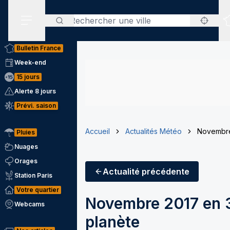
Rechercher
Menu secondaire
Bulletin France
Week-end
15 jours
Alerte 8 jours
Prévi. saison
Accueil
Actualités Météo
Novembre
Pluies
Nuages
Orages
Actualité
précédente
Station Paris
Votre quartier
Novembre 2017 en 3
Webcams
planète