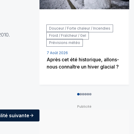
Douceur / Forte chaleur / Incendies
2010.
Froid / Fraîcheur / Gel
Prévisions météo
7 Août 2026
Après cet été historique, allons-
nous connaître un hiver glacial ?
0
1
2
3
4
5
lité
suivante