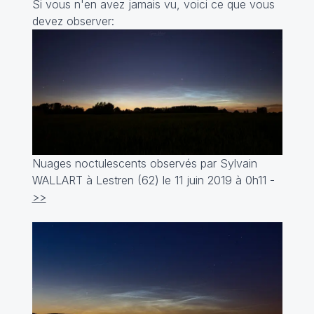
Si vous n'en avez jamais vu, voici ce que vous
devez observer:
Nuages noctulescents observés par
Sylvain
WALLART à Lestren (62) le 11 juin 2019 à 0h11 -
>>