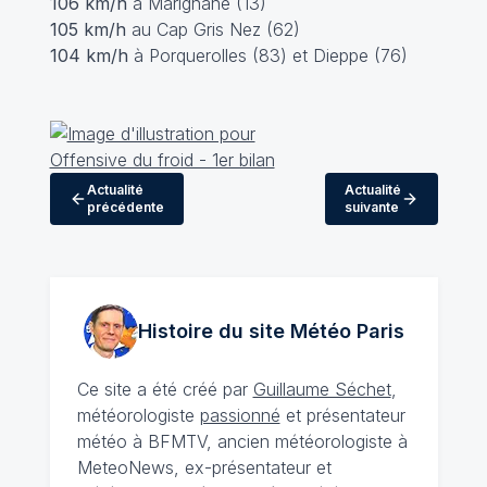
106 km/h
à Marignane (13)
105 km/h
au Cap Gris Nez (62)
104 km/h
à Porquerolles (83) et Dieppe (76)
Actualité
Actualité
précédente
suivante
Histoire du site Météo
Paris
Ce site a été créé par
Guillaume Séchet
,
météorologiste
passionné
et présentateur
météo à BFMTV, ancien météorologiste à
MeteoNews, ex-présentateur et