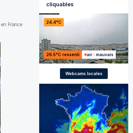
cliquables
24.4°C
), en France
26.5°C ressenti
air : mauvais
Webcams locales