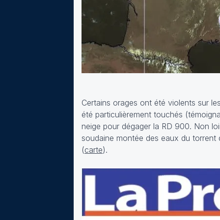
Certains orages ont été violents sur l
été particulièrement touchés (témoign
neige pour dégager la RD 900. Non loin
soudaine montée des eaux du torrent 
(
carte
).