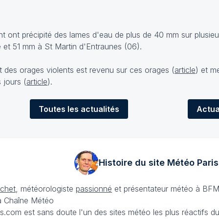
rent ont précipité des lames d'eau de plus de 40 mm sur plusie
et 51 mm à St Martin d'Entraunes (06).
t des orages violents est revenu sur ces orages (
article
) et m
 jours (
article
).
Toutes
les actualités
Actua
Histoire du site Météo
Paris
échet
, météorologiste
passionné
et présentateur météo à BFM
La Chaîne Météo
is.com est sans doute l'un des sites météo les plus réactifs 