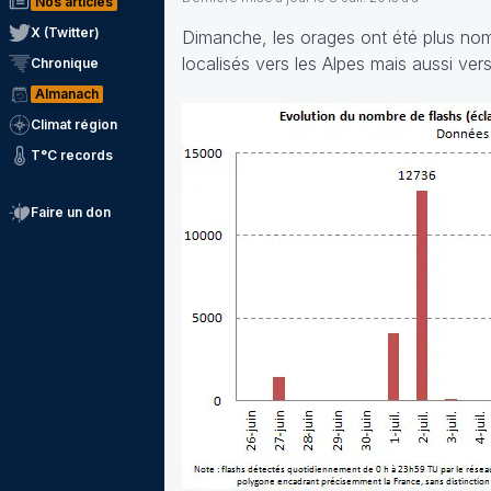
Nos articles
X (Twitter)
Dimanche, les orages ont été plus nomb
localisés vers les Alpes mais aussi ve
Chronique
Almanach
Climat région
T°C records
Faire un don