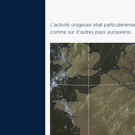
L'activité orageuse était particulièreme
comme sur d'autres pays européens.