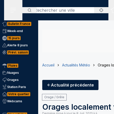
Rechercher
Menu secondaire
Bulletin France
Week-end
15 jours
Alerte 8 jours
Prévi. saison
Accueil
Actualités Météo
Orages lo
Pluies
Nuages
Orages
Actualité
précédente
Station Paris
Votre quartier
Orage / Grêle
Webcams
Orages localement v
Dernière mise à jour le
8 Juil. 2013 à à