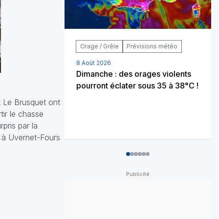
Orage / Grêle
Prévisions météo
8 Août 2026
Dimanche : des orages violents
pourront éclater sous 35 à 38°C !
t Le Brusquet ont
rtir le chasse
pris par la
 à Uvernet-Fours
0
1
2
3
4
5