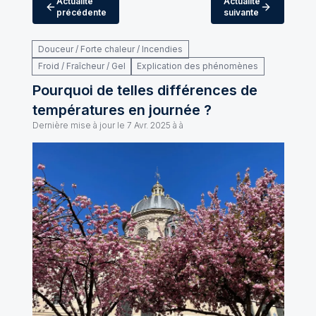
Actualité
Actualité
précédente
suivante
Douceur / Forte chaleur / Incendies
Froid / Fraîcheur / Gel
Explication des phénomènes
Pourquoi de telles différences de
températures en journée ?
Dernière mise à jour le
7 Avr. 2025 à à