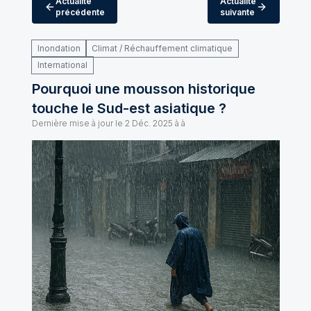
Actualité
Actualité
précédente
suivante
Inondation
Climat / Réchauffement climatique
International
Pourquoi une mousson historique
touche le Sud-est asiatique ?
Dernière mise à jour le
2 Déc. 2025 à à