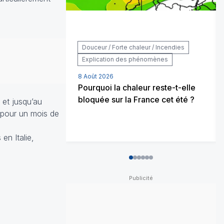
Douceur / Forte chaleur / Incendies
Explication des phénomènes
8 Août 2026
Pourquoi la chaleur reste-t-elle
bloquée sur la France cet été ?
 et jusqu’au
s pour un mois de
en Italie,
0
1
2
3
4
5