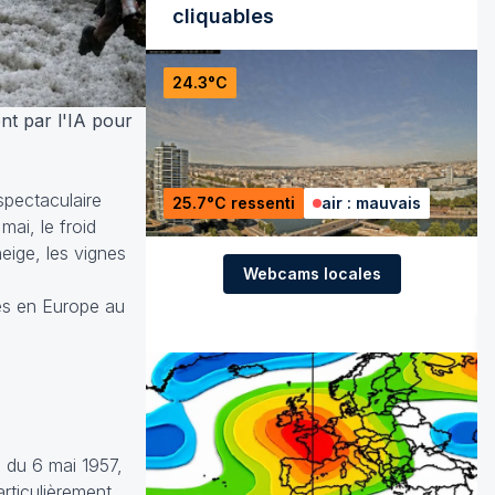
cliquables
24.3°C
nt par l'IA pour
spectaculaire
25.7°C ressenti
air : mauvais
mai, le froid
eige, les vignes
Webcams locales
vés en Europe au
e du 6 mai 1957,
rticulièrement