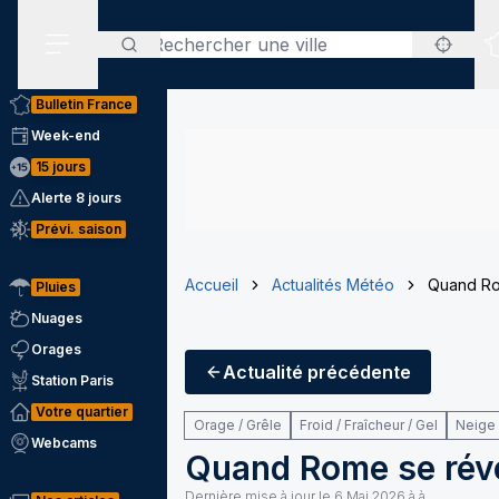
Rechercher
Menu secondaire
Bulletin France
Week-end
15 jours
Alerte 8 jours
Prévi. saison
Accueil
Actualités Météo
Quand Rom
Pluies
Nuages
Orages
Actualité
précédente
Station Paris
Votre quartier
Orage / Grêle
Froid / Fraîcheur / Gel
Neige 
Webcams
Quand Rome se révei
Dernière mise à jour le
6 Mai 2026 à à