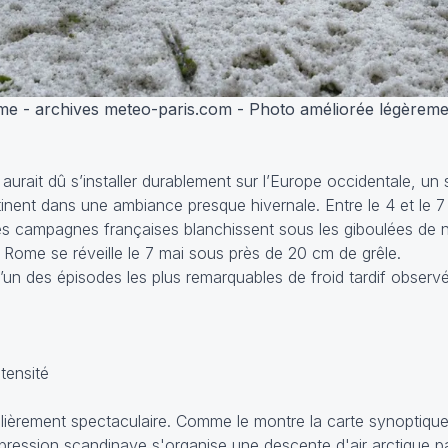
ome - archives meteo-paris.com - Photo améliorée légèreme
aurait dû s’installer durablement sur l’Europe occidentale, un 
inent dans une ambiance presque hivernale. Entre le 4 et le 7 
les campagnes françaises blanchissent sous les giboulées de n
 Rome se réveille le 7 mai sous près de 20 cm de grêle.
’un des épisodes les plus remarquables de froid tardif obser
tensité
ulièrement spectaculaire. Comme le montre la carte synoptiqu
épression scandinave s'organise une descente d'air arctique pa