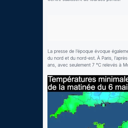
La presse de l’époque évoque égalemen
du nord et du nord-est. À Paris, l’apr
ans, avec seulement 7 °C relevés à Mo