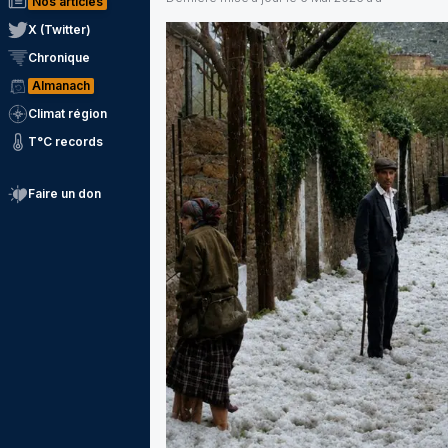
Nos articles
X (Twitter)
Chronique
Almanach
Climat région
T°C records
Faire un don