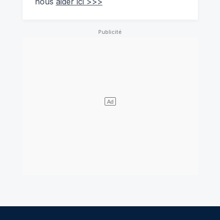
nous
aider ici >>>