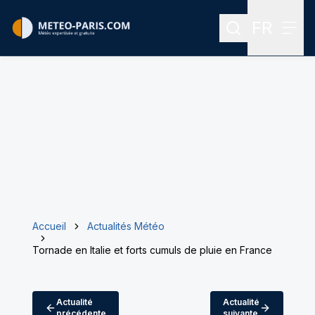
FR
Rechercher
Menu
Menu des
Accueil
Actualités Météo
Tornade en Italie et forts cumuls de pluie en France
Actualité
Actualité
précédente
suivante