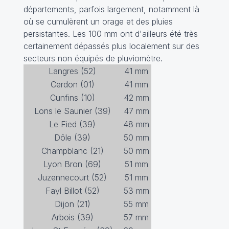
départements, parfois largement, notamment là
où se cumulèrent un orage et des pluies
persistantes. Les 100 mm ont d'ailleurs été très
certainement dépassés plus localement sur des
secteurs non équipés de pluviomètre.
Langres (52)
41 mm
Cerdon (01)
41 mm
Cunfins (10)
42 mm
Lons le Saunier (39)
47 mm
Le Fied (39)
48 mm
Dôle (39)
50 mm
Champblanc (21)
50 mm
Lyon Bron (69)
51 mm
Juzennecourt (52)
51 mm
Fayl Billot (52)
53 mm
Dijon (21)
55 mm
Arbois (39)
57 mm