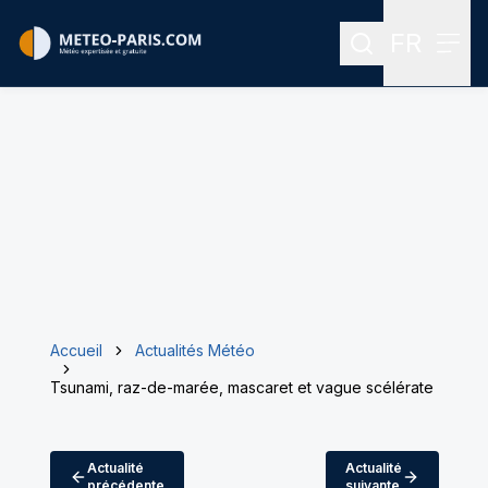
FR
Rechercher
Menu
Menu des
Accueil
Actualités Météo
Tsunami, raz-de-marée, mascaret et vague scélérate
Actualité
Actualité
précédente
suivante