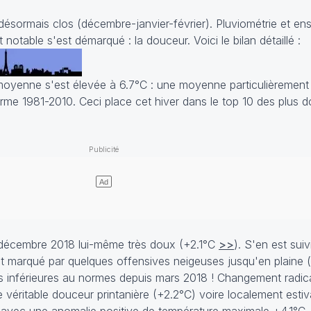
ésormais clos (décembre-janvier-février). Pluviométrie et ens
notable s'est démarqué : la douceur. Voici le bilan détaillé :
 moyenne s'est élevée à 6.7°C : une moyenne particulièremen
orme 1981-2010. Ceci place cet hiver dans le top 10 des plus 
e décembre 2018 lui-même très doux (+2.1°C
>>
). S'en est sui
 et marqué par quelques offensives neigeuses jusqu'en plaine (
es inférieures au normes depuis mars 2018 ! Changement radica
e véritable douceur printanière (+2.2°C) voire localement esti