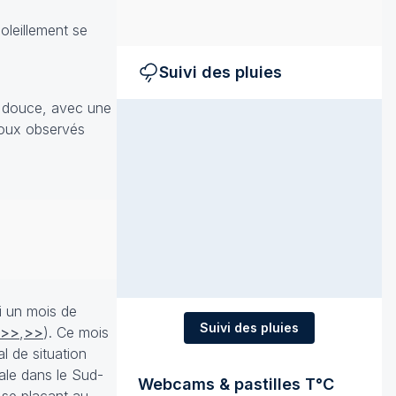
oleillement se
Suivi des pluies
t douce, avec une
doux observés
vi un mois de
Suivi des pluies
>>
,
>>
). Ce mois
l de situation
vale dans le Sud-
Webcams & pastilles T°C