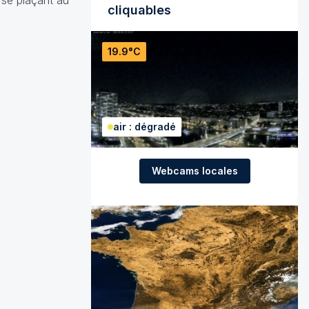
 se plaçant au
cliquables
19.9°C
air : dégradé
Webcams locales