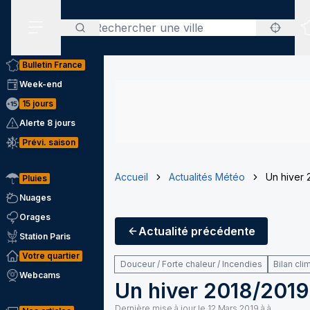
Rechercher
Menu secondaire
Bulletin France
Week-end
15 jours
Alerte 8 jours
Prévi. saison
Accueil
Actualités Météo
Un hiver 2
Pluies
Nuages
Orages
Actualité
précédente
Station Paris
Votre quartier
Douceur / Forte chaleur / Incendies
Bilan cli
Webcams
Un hiver 2018/2019 p
Dernière mise à jour le
12 Mars 2019 à à