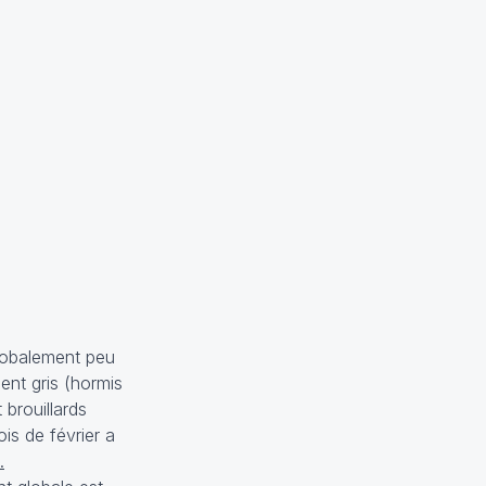
globalement peu
ent gris (hormis
 brouillards
ois de février a
.