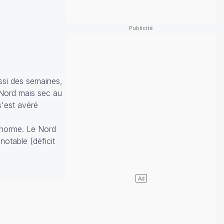
ssi des semaines,
 Nord mais sec au
 s'est avéré
a norme. Le Nord
otable (déficit