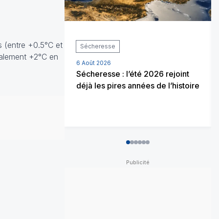
s (entre +0.5°C et
Sécheresse
ocalement +2°C en
6 Août 2026
Sécheresse : l’été 2026 rejoint
déjà les pires années de l’histoire
0
1
2
3
4
5