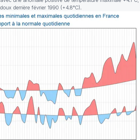
né avec une anomalie positive de température maximale +4.1°C,
doux derrière février 1990 (+4.8°C).