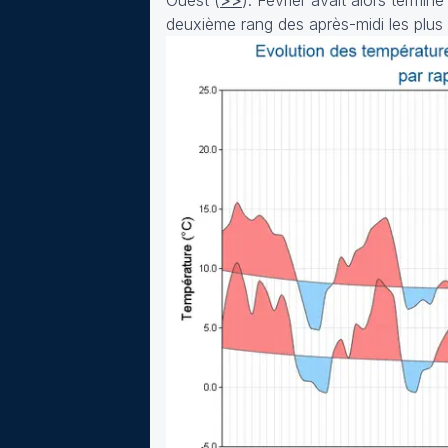
Ouest (
>>
). Février avait alors termi
deuxième rang des après-midi les plus 