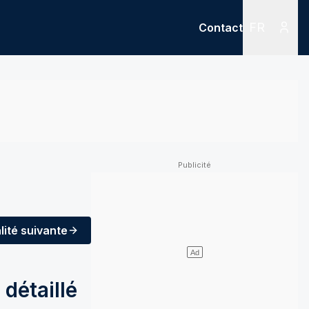
FR
Contact
Menu
Menu des
lité
suivante
détaillé