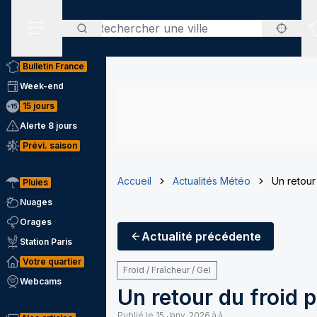
Rechercher
Menu secondaire
Bulletin France
Week-end
15 jours
Alerte 8 jours
Prévi. saison
Accueil
Actualités Météo
Un retour 
Pluies
Nuages
Orages
Actualité
précédente
Station Paris
Votre quartier
Froid / Fraîcheur / Gel
Webcams
Un retour du froid p
Publié le
15 Janv. 2026 à à