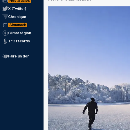
Nos articles
X (Twitter)
Chronique
Almanach
Climat région
T°C records
Faire un don