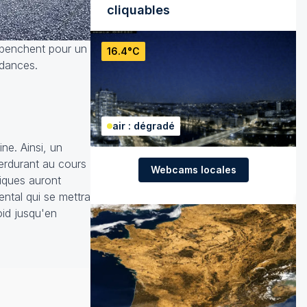
cliquables
s penchent pour un
16.4°C
ndances.
air : dégradé
ne. Ainsi, un
perdurant au cours
Webcams locales
iques auront
ntal qui se mettra
oid jusqu'en