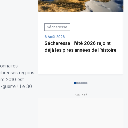
Sécheresse
6 Août 2026
Sécheresse : l’été 2026 rejoint
déjà les pires années de l’histoire
ionnaires
mbreuses régions
bre 2010 est
0
1
2
3
4
5
s-guerre ! Le 30