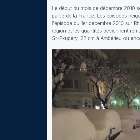
Le début du mois de décembre 2010 se 
partie de la France. Les épisodes neig
l'épisode du 1er décembre 2010 sur R
région et les quantités deviennent re
St-Exupéry, 22 cm à Ambérieu ou enco