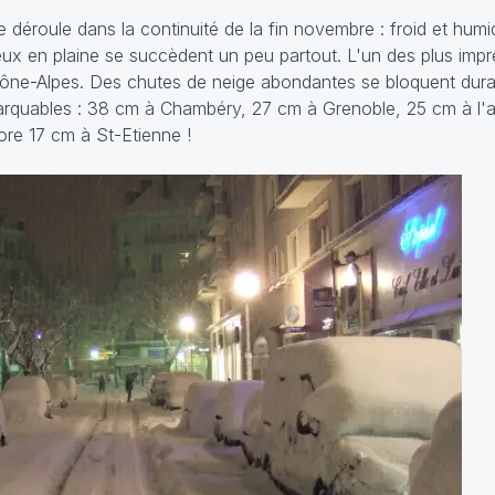
déroule dans la continuité de la fin novembre : froid et hum
eux en plaine se succèdent un peu partout. L'un des plus imp
hône-Alpes. Des chutes de neige abondantes se bloquent dura
marquables : 38 cm à Chambéry, 27 cm à Grenoble, 25 cm à l'
re 17 cm à St-Etienne !