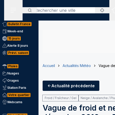
Rechercher
Menu secondaire
Bulletin France
Week-end
15 jours
Alerte 8 jours
Prévi. saison
Accueil
Actualités Météo
Vague de 
Pluies
Nuages
Orages
Actualité
précédente
Station Paris
Votre quartier
Froid / Fraîcheur / Gel
Neige / Avalanche / Pl
Webcams
Vague de froid et n