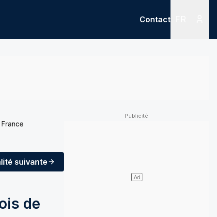
FR
Contact
Menu
Menu des
n France
lité
suivante
ois de