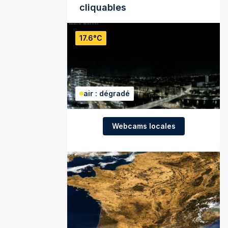
cliquables
17.6°C
air : dégradé
Webcams locales