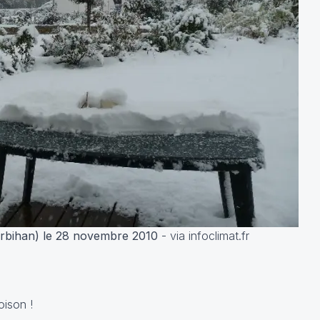
orbihan) le 28 novembre 2010
- via infoclimat.fr
oison !