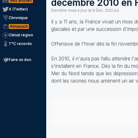
décembre 2010 en 
Nos articles
X (Twitter)
Dernière mise à jour le
9 Déc. 2021 à à
Chronique
Il y a 11 ans, la France vivait un mois
Almanach
glaciales et par une succession d'imp
Climat région
Offensive de l'hiver dès la fin novemb
T°C records
En 2010, il n'aura pas fallu attendre l
Faire un don
s'installent en France. Dès la fin du m
Mer du Nord tandis que les dépressions c
dont les racines nous amènent un air v