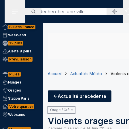
Rechercher
Menu secondaire
Bulletin France
Week-end
15 jours
Alerte 8 jours
Prévi. saison
Accueil
Actualités Météo
Violents 
Pluies
Nuages
Orages
Actualité
précédente
Station Paris
Votre quartier
Orage / Grêle
Webcams
Violents orages sur
Dernière mise à jour le
14 Juin 2015 à à