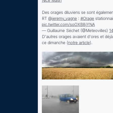
Nice Matin
Des orages diluviens se sont également
RT
@jeremy_vagne
:
#Orage
stationnai
pic.twitter.com/soOXB8jYNA
— Guillaume Séchet (@Meteovilles)
14
D'autres orages avaient d'ores et déjà
ce dimanche (
notre article
).