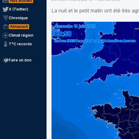
Nos articles
X (Twitter)
La nuit et le petit matin ont été très a
Chronique
Almanach
Climat région
T°C records
Faire un don