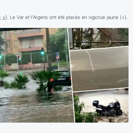
>
>
). Le Var et l'Argens ont été placés en vigicrue jaune (
>
).