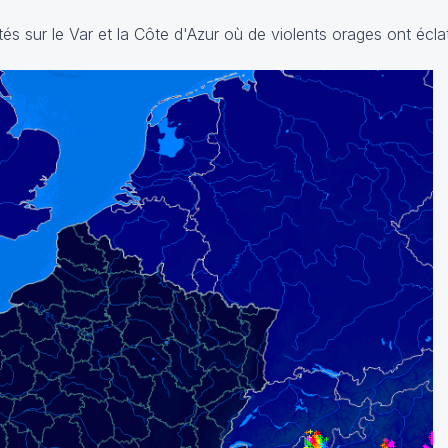
gités sur le Var et la Côte d'Azur où de violents orages ont écl