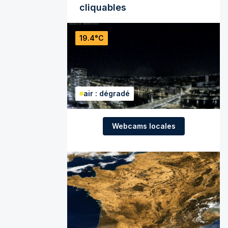
cliquables
19.4°C
air : dégradé
Webcams locales