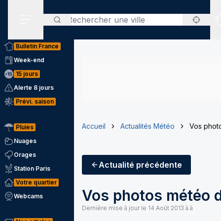
Rechercher
Menu secondaire
Bulletin France
Week-end
15 jours
Alerte 8 jours
Prévi. saison
Accueil
Actualités Météo
Vos phot
Pluies
Nuages
Orages
Actualité
précédente
Station Paris
Votre quartier
Vos photos météo d
Webcams
Dernière mise à jour le
14 Août 2013 à à