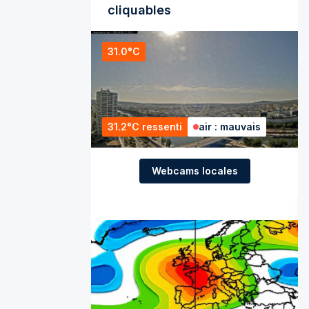
cliquables
31.0°C
31.2°C ressenti
air : mauvais
Webcams locales