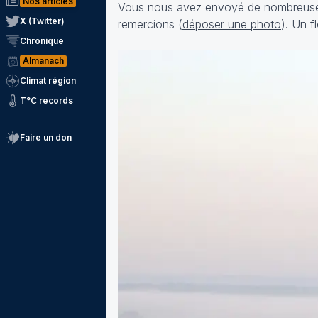
Nos articles
Vous nous avez envoyé de nombreuses 
X (Twitter)
remercions (
déposer une photo
). Un f
Chronique
Almanach
Climat région
T°C records
Faire un don