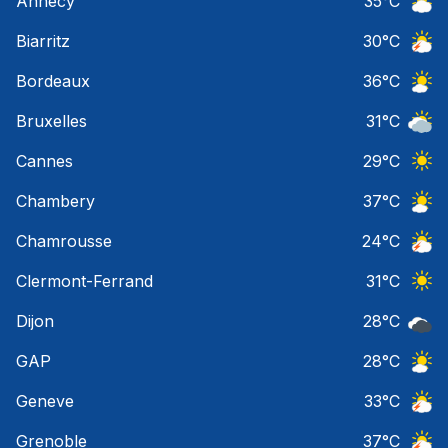
Annecy
35
°C
Ciel 
Biarritz
30
°C
Orage
Bordeaux
36
°C
Ciel 
Bruxelles
31
°C
Ciel 
Cannes
29
°C
Ciel 
Chambery
37
°C
Ciel 
Chamrousse
24
°C
Orage
Clermont-Ferrand
31
°C
Ciel 
Dijon
28
°C
Ciel 
GAP
28
°C
Ciel 
Geneve
33
°C
Orage
Grenoble
37
°C