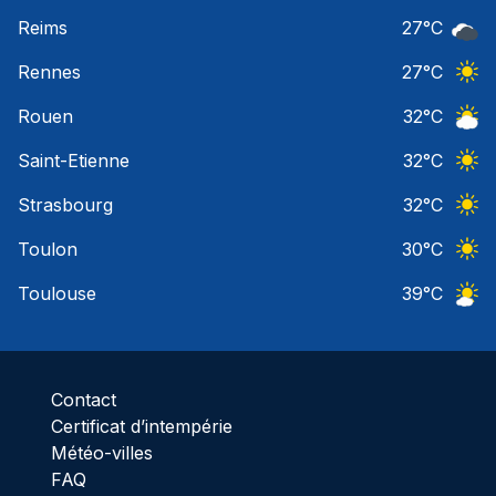
Ciel 
Reims
27
°C
Ciel 
Rennes
27
°C
Ciel 
Rouen
32
°C
Ciel 
Saint-Etienne
32
°C
Ciel 
Strasbourg
32
°C
Ciel 
Toulon
30
°C
Ciel 
Toulouse
39
°C
Ciel 
Contact
Certificat d’intempérie
Météo-villes
FAQ