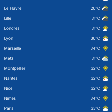
Orage
Le Havre
26
°C
Ciel 
Lille
31
°C
Ciel 
Londres
31
°C
Ciel 
Lyon
36
°C
Orage
Marseille
34
°C
Ciel 
Metz
31
°C
Ciel 
Montpellier
32
°C
Ciel 
Nantes
32
°C
Orage
Nice
32
°C
Ciel 
Nimes
34
°C
Ciel 
Paris
33
°C