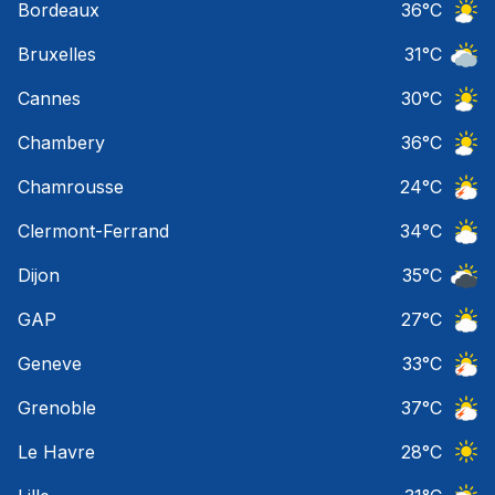
Bordeaux
36
°C
Ciel 
Bruxelles
31
°C
Ciel 
Cannes
30
°C
Ciel 
Chambery
36
°C
Ciel 
Chamrousse
24
°C
Orage
Clermont-Ferrand
34
°C
Ciel 
Dijon
35
°C
Ciel 
GAP
27
°C
Ciel 
Geneve
33
°C
Orage
Grenoble
37
°C
Orage
Le Havre
28
°C
Ciel 