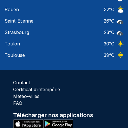
Ciel 
Rouen
32
°C
Ciel 
Saint-Etienne
26
°C
Pluie
Strasbourg
23
°C
Pluie
Toulon
30
°C
Ciel 
Toulouse
39
°C
Ciel 
Contact
Certificat d’intempérie
Météo-villes
FAQ
Télécharger nos applications