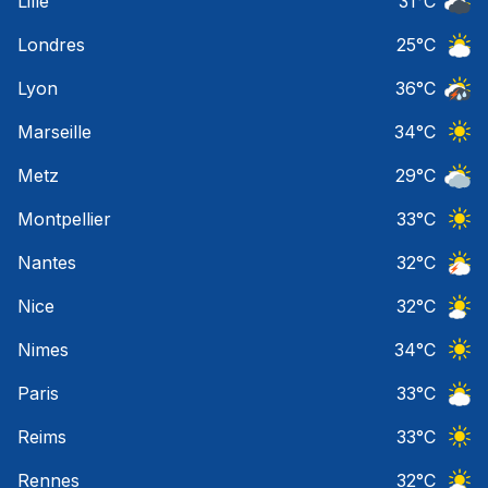
Lille
31
°C
Ciel 
Londres
25
°C
Ciel 
Lyon
36
°C
Temps
Marseille
34
°C
Ciel 
Metz
29
°C
Ciel 
Montpellier
33
°C
Ciel 
Nantes
32
°C
Orage
Nice
32
°C
Ciel 
Nimes
34
°C
Ciel 
Paris
33
°C
Ciel 
Reims
33
°C
Ciel 
Rennes
32
°C