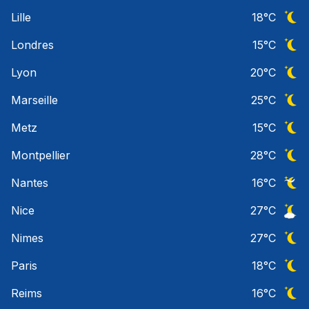
Ciel 
Lille
18
°C
Ciel 
Londres
15
°C
Ciel 
Lyon
20
°C
Ciel 
Marseille
25
°C
Ciel 
Metz
15
°C
Ciel 
Montpellier
28
°C
Ciel 
Nantes
16
°C
Ciel 
Nice
27
°C
Ciel 
Nimes
27
°C
Ciel 
Paris
18
°C
Ciel 
Reims
16
°C