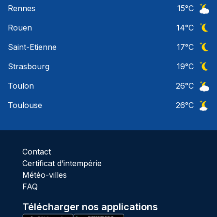
Ciel 
Rennes
15
°C
Ciel 
Rouen
14
°C
Ciel 
Saint-Etienne
17
°C
Ciel 
Strasbourg
19
°C
Ciel 
Toulon
26
°C
Ciel 
Toulouse
26
°C
Ciel 
Contact
Certificat d’intempérie
Météo-villes
FAQ
Télécharger nos applications