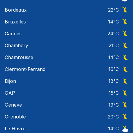
Ciel 
Bordeaux
22
°C
Ciel 
Bruxelles
14
°C
Ciel 
Cannes
24
°C
Ciel 
Chambery
21
°C
Ciel 
Chamrousse
14
°C
Ciel 
Clermont-Ferrand
16
°C
Ciel 
Dijon
18
°C
Ciel 
GAP
15
°C
Ciel 
Geneve
19
°C
Ciel 
Grenoble
20
°C
Ciel 
Le Havre
14
°C