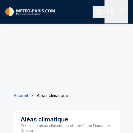
FR
Rechercher
Menu
Menu des
Accueil
Aléas climatique
Aléas climatique
Principaux aléas climatiques observés en France en
Janvier