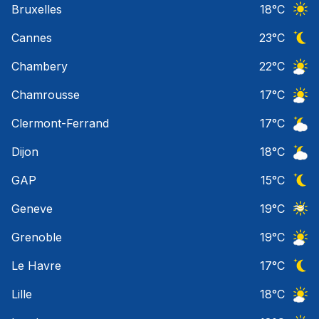
Bruxelles
18
°C
Ciel 
Cannes
23
°C
Ciel 
Chambery
22
°C
Ciel 
Chamrousse
17
°C
Ciel 
Clermont-Ferrand
17
°C
Ciel 
Dijon
18
°C
Ciel 
GAP
15
°C
Ciel 
Geneve
19
°C
Ciel 
Grenoble
19
°C
Ciel 
Le Havre
17
°C
Ciel 
Lille
18
°C
Ciel 