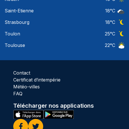
Ciel 
Saint-Etienne
18
°C
Ciel 
Strasbourg
18
°C
Ciel 
Toulon
25
°C
Ciel 
Toulouse
22
°C
Ciel 
Contact
Certificat d’intempérie
Météo-villes
FAQ
Télécharger nos applications