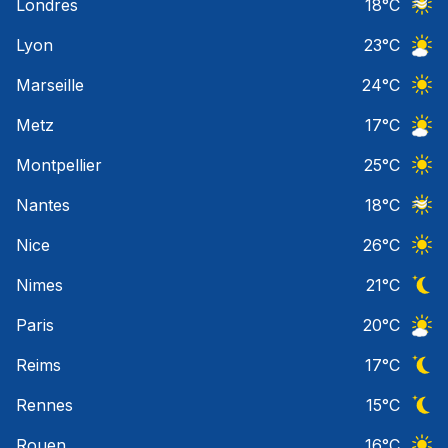
Londres
18
°C
Ciel 
Lyon
23
°C
Ciel 
Marseille
24
°C
Ciel 
Metz
17
°C
Ciel 
Montpellier
25
°C
Ciel 
Nantes
18
°C
Ciel 
Nice
26
°C
Ciel 
Nimes
21
°C
Ciel 
Paris
20
°C
Ciel 
Reims
17
°C
Ciel 
Rennes
15
°C
Ciel 
Rouen
16
°C