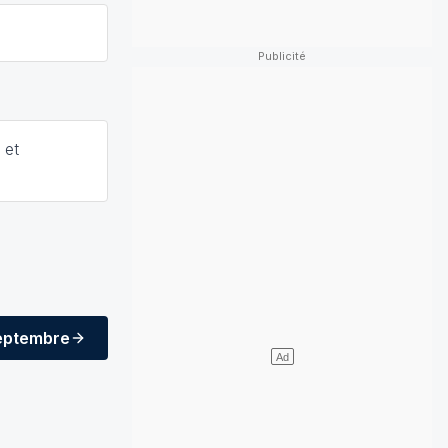
 et
eptembre