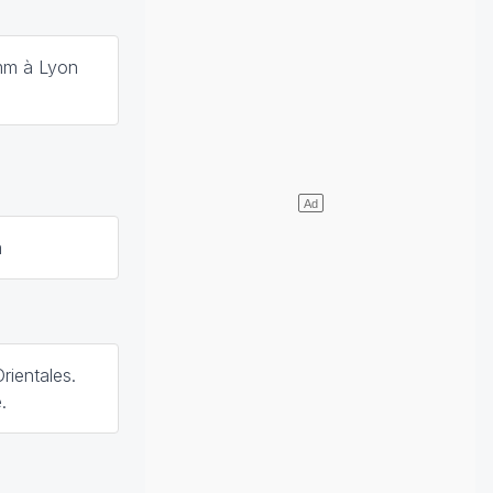
mm à Lyon
m
rientales.
.