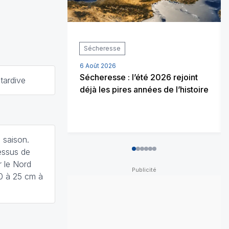
Sécheresse
6 Août 2026
Sécheresse : l’été 2026 rejoint
tardive
déjà les pires années de l’histoire
 saison.
essus de
0
1
2
3
4
5
 le Nord
20 à 25 cm à