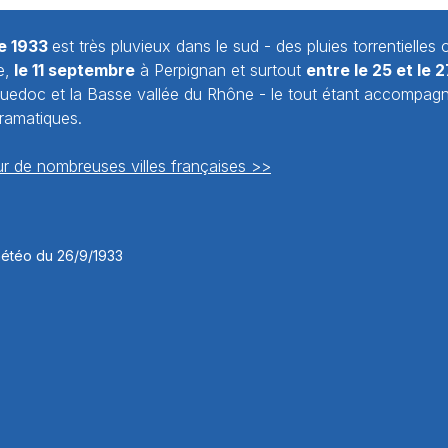
e 1933
est très pluvieux dans le sud - des pluies torrentielles 
e,
le 11 septembre
à Perpignan et surtout
entre le 25 et le
guedoc et la Basse vallée du Rhône - le tout étant accompag
dramatiques.
r de nombreuses villes françaises >>