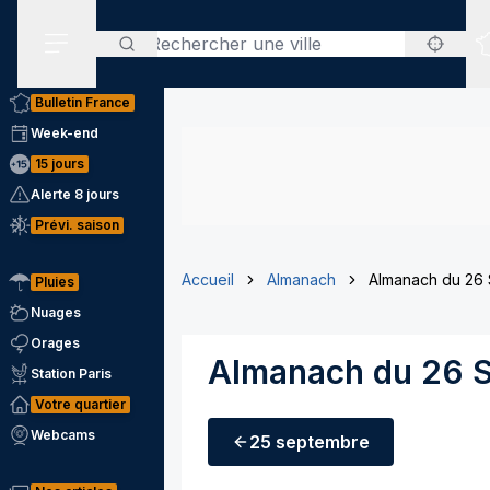
Rechercher
Menu secondaire
Bulletin France
Week-end
15 jours
Alerte 8 jours
Prévi. saison
Accueil
Almanach
Almanach du 26
Pluies
Nuages
Orages
Almanach du 26 
Station Paris
Votre quartier
Webcams
25 septembre