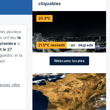
cliquables
20.3°C
très pluvieux
es ont lieu
le
eptembre
à
21.5°C ressenti
air : dégradé
t le 27
guedoc et la
Webcams locales
ant
s
uses villes