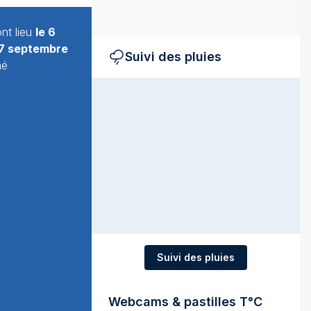
ont lieu
le 6
 27 septembre
Suivi des pluies
né
Suivi des pluies
Webcams & pastilles T°C