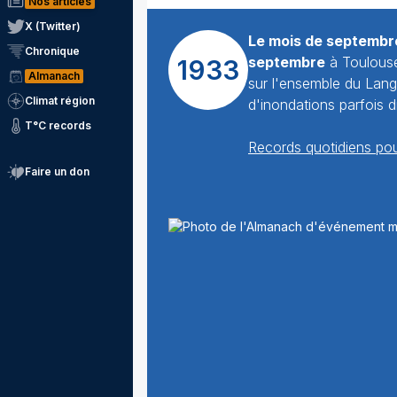
Nos articles
X (Twitter)
Le mois de septembr
Chronique
septembre
à Toulous
1933
Almanach
sur l'ensemble du Lan
Climat région
d'inondations parfois 
T°C records
Records quotidiens pou
Faire un don