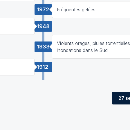
1972
Fréquentes gelées
1948
Violents orages, pluies torrentielles
1933
inondations dans le Sud
1912
27 s