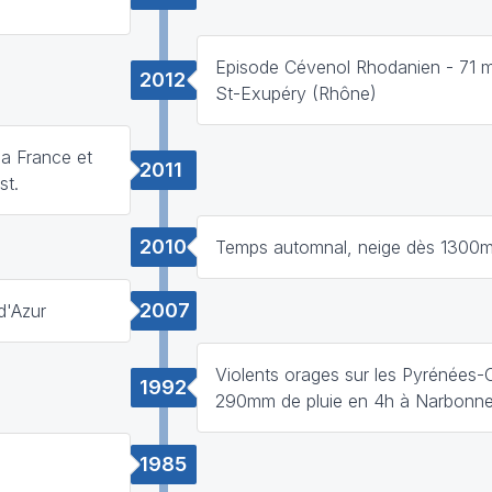
Episode Cévenol Rhodanien - 71 
2012
St-Exupéry (Rhône)
la France et
2011
st.
2010
Temps automnal, neige dès 1300
2007
d'Azur
Violents orages sur les Pyrénées-O
1992
290mm de pluie en 4h à Narbonne
1985