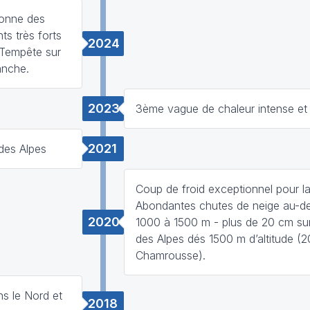
ionne des
ts très forts
2024
. Tempête sur
anche.
2023
3ème vague de chaleur intense et 
2021
des Alpes
Coup de froid exceptionnel pour la
Abondantes chutes de neige au-d
2020
1000 à 1500 m - plus de 20 cm sur
des Alpes dés 1500 m d’altitude (
Chamrousse).
s le Nord et
2018