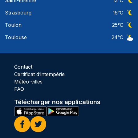
Saint-Etienne
13
°C
Ciel 
Strasbourg
15
°C
Ciel 
Toulon
25
°C
Ciel 
Toulouse
24
°C
Ciel 
Contact
Certificat d’intempérie
Météo-villes
FAQ
Télécharger nos applications
Facebook
Twitter