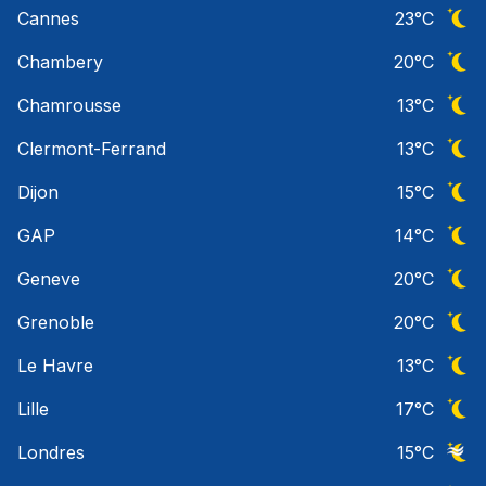
Cannes
23
°C
Ciel 
Chambery
20
°C
Ciel 
Chamrousse
13
°C
Ciel 
Clermont-Ferrand
13
°C
Ciel 
Dijon
15
°C
Ciel 
GAP
14
°C
Ciel 
Geneve
20
°C
Ciel 
Grenoble
20
°C
Ciel 
Le Havre
13
°C
Ciel 
Lille
17
°C
Ciel 
Londres
15
°C
Ciel 