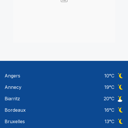
Angers
10
°C
Ciel 
Annecy
19
°C
Ciel 
Biarritz
20
°C
Ciel 
Bordeaux
16
°C
Ciel 
Bruxelles
13
°C
Ciel 