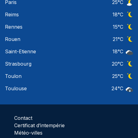
Paris
25
°C
Ciel 
Reims
18
°C
Ciel 
Rennes
15
°C
Ciel 
Rouen
21
°C
Ciel 
Saint-Etienne
18
°C
Ciel 
Strasbourg
20
°C
Ciel 
Toulon
25
°C
Ciel 
Toulouse
24
°C
Pluie
Contact
Certificat d’intempérie
Météo-villes