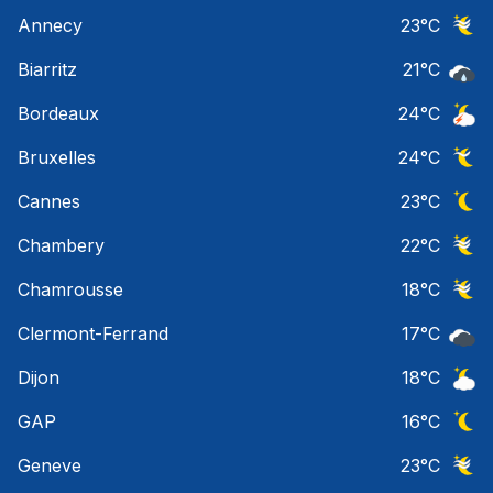
Ciel 
Annecy
23
°C
Ciel 
Biarritz
21
°C
Pluie
Bordeaux
24
°C
Orage
Bruxelles
24
°C
Ciel 
Cannes
23
°C
Ciel 
Chambery
22
°C
Ciel 
Chamrousse
18
°C
Ciel 
Clermont-Ferrand
17
°C
Ciel 
Dijon
18
°C
Ciel 
GAP
16
°C
Ciel 
Geneve
23
°C
Ciel 