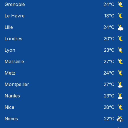
Grenoble
24
°C
Ciel 
Le Havre
18
°C
Ciel 
Lille
24
°C
Ciel 
Londres
20
°C
Ciel 
Lyon
23
°C
Ciel 
Marseille
27
°C
Ciel 
Metz
24
°C
Ciel 
Montpellier
27
°C
Ciel 
Nantes
23
°C
Ciel 
Nice
28
°C
Ciel 
Nimes
22
°C
Risqu