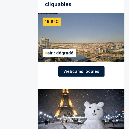
cliquables
16.8°C
air : dégradé
Webcams locales