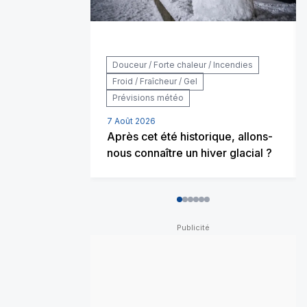
Douceur / Forte chaleur / Incendies
Froid / Fraîcheur / Gel
Prévisions météo
7 Août 2026
Après cet été historique, allons-
nous connaître un hiver glacial ?
0
1
2
3
4
5