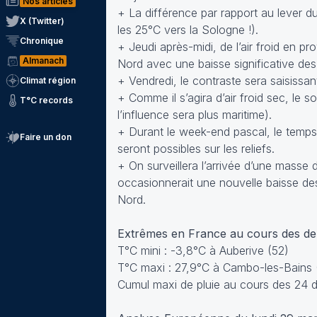
Nos articles
+ La différence par rapport au lever du
X (Twitter)
les 25°C vers la Sologne !).
Chronique
+ Jeudi après-midi, de l’air froid en 
Almanach
Nord avec une baisse significative de
+ Vendredi, le contraste sera saisissant
Climat région
+ Comme il s’agira d’air froid sec, le 
T°C records
l’influence sera plus maritime).
+ Durant le week-end pascal, le temps 
Faire un don
seront possibles sur les reliefs.
+ On surveillera l’arrivée d’une masse 
occasionnerait une nouvelle baisse des
Nord.
Extrêmes en France au cours des d
T°C mini : -3,8°C à Auberive (52)
T°C maxi : 27,9°C à Cambo-les-Bains 
Cumul maxi de pluie au cours des 24 de