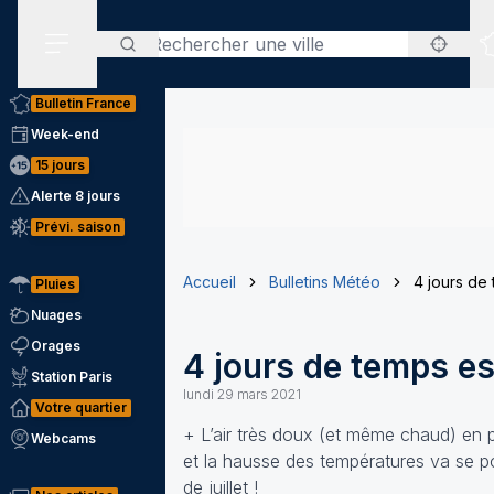
Rechercher
Menu secondaire
Bulletin France
Week-end
15 jours
Alerte 8 jours
Prévi. saison
Accueil
Bulletins Météo
4 jours de 
Pluies
Nuages
Orages
4 jours de temps est
Station Paris
lundi 29 mars 2021
Votre quartier
+ L’air très doux (et même chaud) en 
Webcams
et la hausse des températures va se p
de juillet !