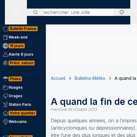
Rechercher
Menu secondaire
Bulletin France
Week-end
15 jours
Alerte 8 jours
Prévi. saison
Accueil
Bulletins Météo
A quand la 
Pluies
Nuages
Orages
A quand la fin de ce
Station Paris
mercredi 25 octobre 2023
Votre quartier
Depuis quelques années, on a l'impres
Webcams
(anticycloniques ou dépressionnaires)
être l’une des plus longues et des pl