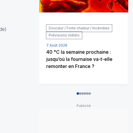
Douceur / Forte chaleur / Incendies
de)
Prévisions météo
7 Août 2026
40 °C la semaine prochaine :
jusqu’où la fournaise va-t-elle
remonter en France ?
0
1
2
3
4
5