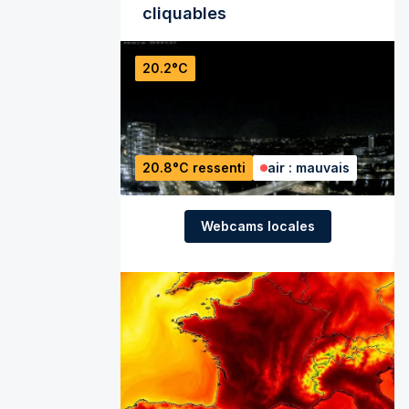
cliquables
20.2°C
20.8°C ressenti
air : mauvais
Webcams locales