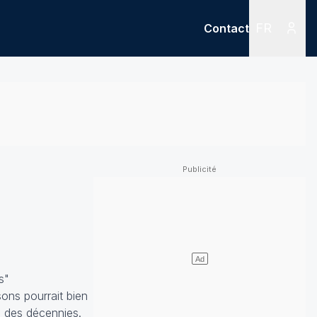
FR
Contact
Menu
Menu des
s"
ons pourrait bien
s des décennies.