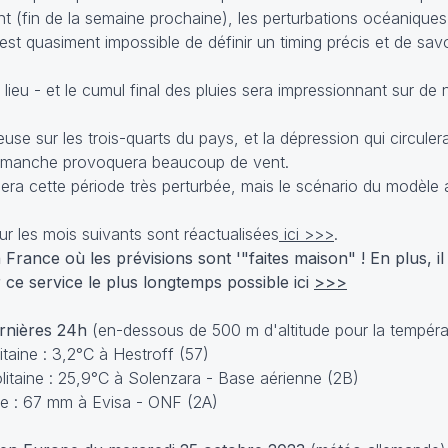
int (fin de la semaine prochaine), les perturbations océanique
 est quasiment impossible de définir un timing précis et de sav
lieu - et le cumul final des pluies sera impressionnant sur d
euse sur les trois-quarts du pays, et la dépression qui circuler
t dimanche provoquera beaucoup de vent.
minera cette période très perturbée, mais le scénario du modèle 
 les mois suivants sont réactualisées
ici >>>
.
France où les prévisions sont '"faites maison" ! En plus, il e
ce service le plus longtemps possible ici
>>>
ernières 24h
(en-dessous de 500 m d'altitude pour la tempéra
taine : 3,2°C à Hestroff (57)
itaine : 25,9°C à Solenzara - Base aérienne (2B)
e : 67 mm à Evisa - ONF (2A)