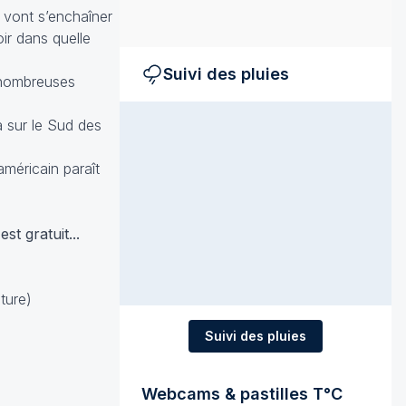
s vont s’enchaîner
oir dans quelle
Suivi des pluies
e nombreuses
a sur le Sud des
américain paraît
st gratuit...
ture)
Suivi des pluies
Webcams & pastilles T°C