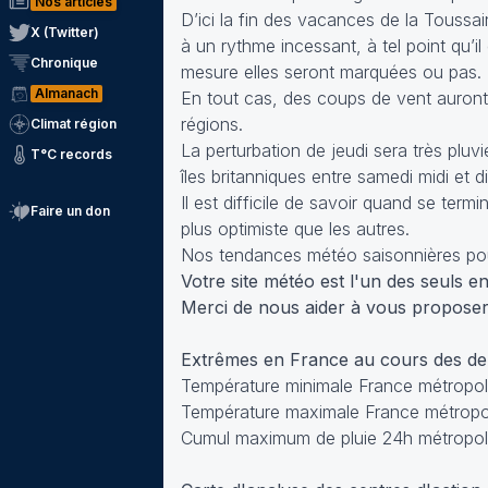
Nos articles
D’ici la fin des vacances de la Toussa
X (Twitter)
à un rythme incessant, à tel point qu’il
Chronique
mesure elles seront marquées ou pas.
Almanach
En tout cas, des coups de vent auront 
régions.
Climat région
La perturbation de jeudi sera très pluvi
T°C records
îles britanniques entre samedi midi e
Il est difficile de savoir quand se ter
Faire un don
plus optimiste que les autres.
Nos tendances météo saisonnières pour
Votre site météo est l'un des seuls en 
Merci de nous aider à vous proposer 
Extrêmes en France au cours des d
Température minimale France métropoli
Température maximale France métropol
Cumul maximum de pluie 24h métropol