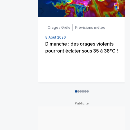
Orage / Grêle
Prévisions météo
8 Août 2026
Dimanche : des orages violents
pourront éclater sous 35 à 38°C !
0
1
2
3
4
5