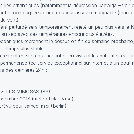
s Îles britanniques (notamment la dépression Jadwiga – voir c
ont accompagnées d’une douceur assez remarquable (mais cel
 du vent).
urant perturbé sera temporairement rejeté un peu plus vers le 
a au sec avec des températures encore plus élevées.
 océaniques reprennent le dessus en fin de semaine prochaine,
un temps plus stable.
ièrement ce site en affichant et en visitant les publicités car 
 permanence (ce service exceptionnel sur internet a un coût n
s des dernières 24h :
MES LES MIMOSAS (83)
ovembre 2018 (météo finlandaise)
révu pour samedi midi (Berlin)