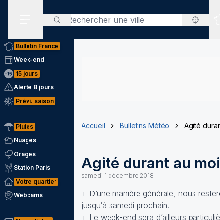
Rechercher
Menu secondaire
Bulletin France
Week-end
15 jours
Alerte 8 jours
Prévi. saison
Accueil
Bulletins Météo
Agité dura
Pluies
Nuages
Orages
Agité durant au mo
Station Paris
samedi 1 décembre 2018
Votre quartier
+ D’une manière générale, nous reste
Webcams
jusqu‘à samedi prochain.
+ Le week-end sera d’ailleurs particul