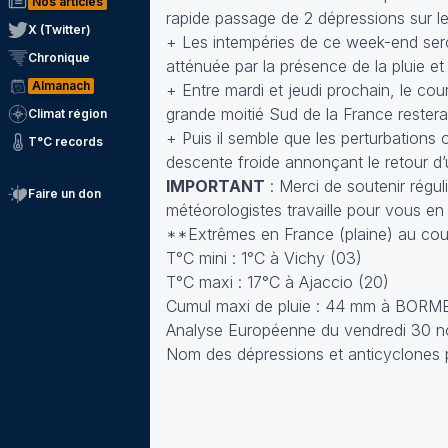
Nos articles
rapide passage de 2 dépressions sur le
X (Twitter)
+ Les intempéries de ce week-end ser
Chronique
atténuée par la présence de la pluie et
Almanach
+ Entre mardi et jeudi prochain, le co
grande moitié Sud de la France rester
Climat région
+ Puis il semble que les perturbations
T°C records
descente froide annonçant le retour d’
IMPORTANT
: Merci de soutenir régul
Faire un don
météorologistes travaille pour vous en
**Extrêmes en France (plaine) au cour
T°C mini : 1°C à Vichy (03)
T°C maxi : 17°C à Ajaccio (20)
Cumul maxi de pluie : 44 mm à BOR
Analyse Européenne du vendredi 30 n
Nom des dépressions et anticyclones p