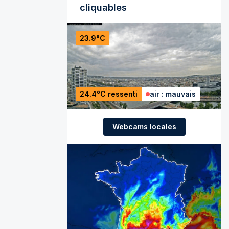
cliquables
23.9°C
24.4°C ressenti
air : mauvais
Webcams locales