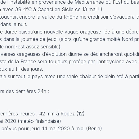
 de l’instabilité en provenance de Méditerranée où l’Est du ba
n avec 39,4°C à Capaci en Sicile ce 13 mai !!).
touchait encore la vallée du Rhône mercredi soir s’évacuera t
dans la nuit.
te durée puisqu’une nouvelle vague orageuse liée à une dépr
 dans la journée de jeudi (alors qu’une grande moitié Nord pr
de nord-est assez sensible).
verses orageuses d’évolution diurne se déclencheront quotid
este de la France sera toujours protégé par l’anticyclone avec
ux au fil des jours.
vale sur tout le pays avec une vraie chaleur de plein été à part
s des dernières 24h :
ernières heures : 42 mm à Rodez (12)
i 2020 (météo finlandaise)
prévus pour jeudi 14 mai 2020 à midi (Berlin)