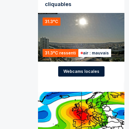
cliquables
31.3°C
31.3°C ressenti
air : mauvais
Webcams locales