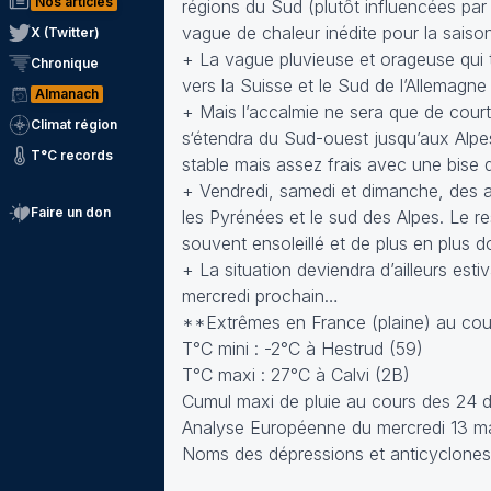
Nos articles
régions du Sud (plutôt influencées par
vague de chaleur inédite pour la saiso
X (Twitter)
+ La vague pluvieuse et orageuse qui 
Chronique
vers la Suisse et le Sud de l’Allemagne 
Almanach
+ Mais l’accalmie ne sera que de cour
Climat région
s‘étendra du Sud-ouest jusqu’aux Alpes
T°C records
stable mais assez frais avec une bise 
+ Vendredi, samedi et dimanche, des a
Faire un don
les Pyrénées et le sud des Alpes. Le r
souvent ensoleillé et de plus en plus do
+ La situation deviendra d’ailleurs esti
mercredi prochain…
**Extrêmes en France (plaine) au cour
T°C mini : -2°C à Hestrud (59)
T°C maxi : 27°C à Calvi (2B)
Cumul maxi de pluie au cours des 24 d
Analyse Européenne du mercredi 13 ma
Noms des dépressions et anticyclones 