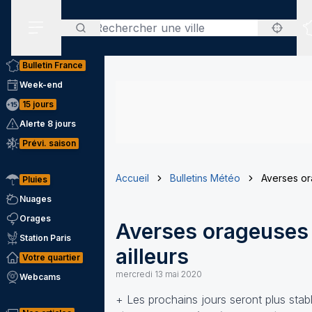
Rechercher
Menu secondaire
Bulletin France
Week-end
15 jours
Alerte 8 jours
Prévi. saison
Accueil
Bulletins Météo
Averses or
Pluies
Nuages
Orages
Averses orageuses 
Station Paris
ailleurs
Votre quartier
mercredi 13 mai 2020
Webcams
+ Les prochains jours seront plus stabl