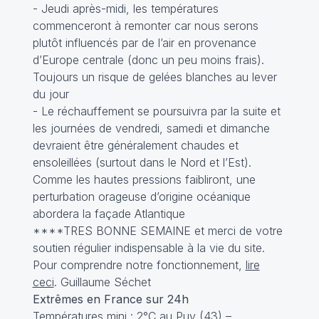
- Jeudi après-midi, les températures
commenceront à remonter car nous serons
plutôt influencés par de l’air en provenance
d’Europe centrale (donc un peu moins frais).
Toujours un risque de gelées blanches au lever
du jour
- Le réchauffement se poursuivra par la suite et
les journées de vendredi, samedi et dimanche
devraient être généralement chaudes et
ensoleillées (surtout dans le Nord et l’Est).
Comme les hautes pressions faibliront, une
perturbation orageuse d’origine océanique
abordera la façade Atlantique
****TRES BONNE SEMAINE et merci de votre
soutien régulier indispensable à la vie du site.
Pour comprendre notre fonctionnement,
lire
ceci
. Guillaume Séchet
Extrêmes en France sur 24h
Températures mini : 2°C au Puy (43) –