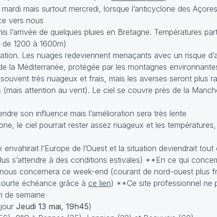
ou mardi mais surtout mercredi, lorsque l’anticyclone des Açore
ce vers nous
s l’arrivée de quelques pluies en Bretagne. Températures part
s de 1200 à 1600m)
oration. Les nuages redeviennent menaçants avec un risque d
s de la Méditerranée, protégée par les montagnes environnante
ouvent très nuageux et frais, mais les averses seront plus ra
s (mais attention au vent). Le ciel se couvre près de la Man
dre son influence mais l’amélioration sera très lente
clone, le ciel pourrait rester assez nuageux et les température
ux envahirait l’Europe de l’Ouest et la situation deviendrait to
lus s’attendre à des conditions estivales) **En ce qui conce
’il nous concernera ce week-end (courant de nord-ouest plus 
 courte échéance grâce à
ce lien
) **Ce site professionnel ne p
in de semaine
 jour
Jeudi 13 mai, 19h45
)