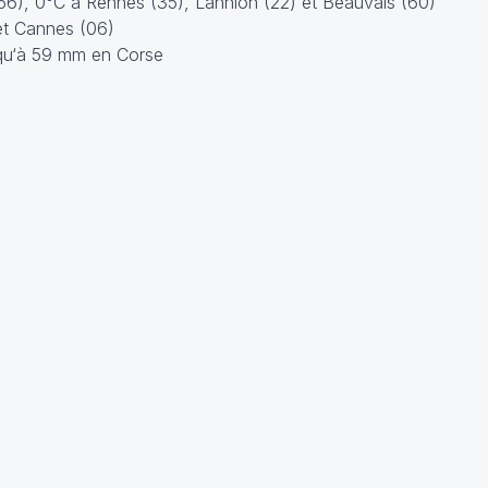
(56), 0°C à Rennes (35), Lannion (22) et Beauvais (60)
 et Cannes (06)
usqu‘à 59 mm en Corse