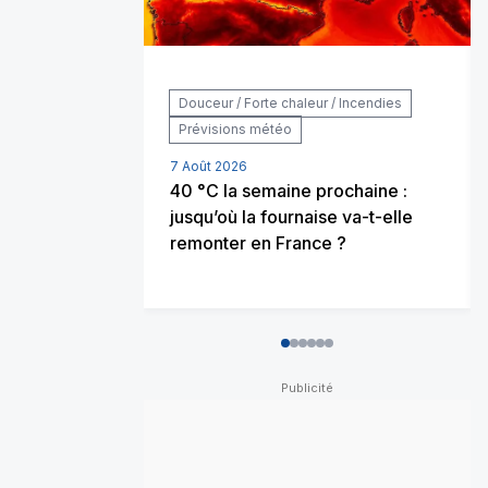
Douceur / Forte chaleur / Incendies
Prévisions météo
7 Août 2026
40 °C la semaine prochaine :
jusqu’où la fournaise va-t-elle
remonter en France ?
0
1
2
3
4
5