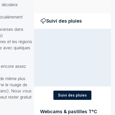
s décidera
iculièrement
Suivi des pluies
’averses dans
s)
res et les régions
che avec quelques
s, encore assez
ut de même plus
rne le nuage de
franc). Nous vous
Suivi des pluies
eut rester gratuit
Webcams & pastilles T°C