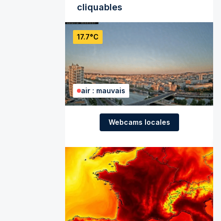
cliquables
17.7°C
air : mauvais
Webcams locales