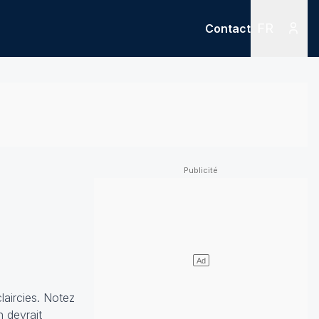
FR
Contact
Menu
Menu des
laircies. Notez
n devrait