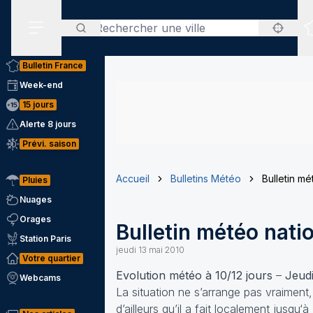
Rechercher
Menu secondaire
Bulletin France
Week-end
15 jours
Alerte 8 jours
Prévi. saison
Accueil
Bulletins Météo
Bulletin mé
Pluies
Nuages
Orages
Bulletin météo nati
Station Paris
jeudi 13 mai 2010
Votre quartier
Evolution météo à 10/12 jours
–
Jeudi
Webcams
La situation ne s’arrange pas vraiment
d’ailleurs qu’il a fait localement jusqu