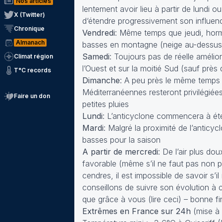
Nos articles
lentement avoir lieu à partir de lundi 
X (Twitter)
d‘étendre progressivement son influen
Chronique
Vendredi
: Même temps que jeudi, hormi
Almanach
basses en montagne (neige au-dessu
Samedi
: Toujours pas de réelle améli
Climat région
l’Ouest et sur la moitié Sud (sauf prè
T°C records
Dimanche
: A peu près le même temps s
Méditerranéennes resteront privilégiée
Faire un don
petites pluies
Lundi
: L’anticyclone commencera à éten
Mardi
: Malgré la proximité de l’anticy
basses pour la saison
A partir de mercredi
: De l’air plus do
favorable (même s’il ne faut pas non p
cendres, il est impossible de savoir s
conseillons de suivre son évolution à
que grâce à vous (
lire ceci
) – bonne f
Extrêmes en France sur 24h
(mise à