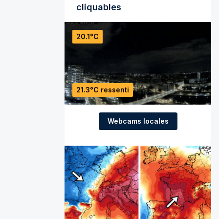
cliquables
20.1°C
21.3°C ressenti
Webcams locales