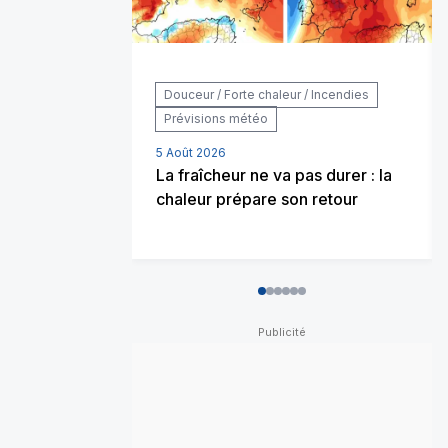
Douceur / Forte chaleur / Incendies
Prévisions météo
5 Août 2026
La fraîcheur ne va pas durer : la
chaleur prépare son retour
0
1
2
3
4
5