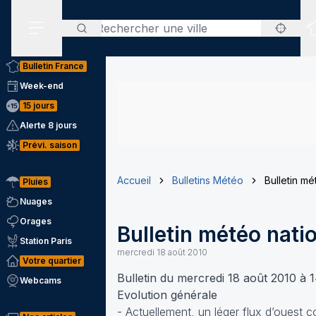
Rechercher
Menu secondaire
Bulletin France
Week-end
15 jours
Alerte 8 jours
Prévi. saison
Accueil
Bulletins Météo
Bulletin m
Pluies
Nuages
Orages
Bulletin météo nati
Station Paris
mercredi 18 août 2010
Votre quartier
Bulletin du mercredi 18 août 2010 à 
Webcams
Evolution générale
- Actuellement, un léger flux d’ouest c