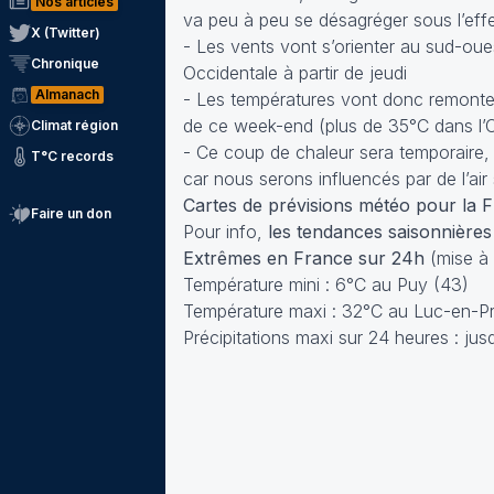
Nos articles
va peu à peu se désagréger sous l’effe
X (Twitter)
- Les vents vont s’orienter au sud-ou
Chronique
Occidentale à partir de jeudi
Almanach
- Les températures vont donc remonter
de ce week-end (plus de 35°C dans l’O
Climat région
- Ce coup de chaleur sera temporaire,
T°C records
car nous serons influencés par de l’air
Cartes de prévisions météo pour la 
Faire un don
Pour info,
les tendances saisonnières
Extrêmes en France sur 24h
(mise à
Température mini : 6°C au Puy (43)
Température maxi : 32°C au Luc-en-P
Précipitations maxi sur 24 heures : j