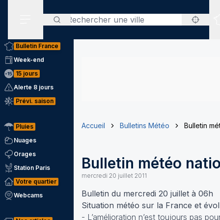
Rechercher
Menu secondaire
Bulletin France
Week-end
15 jours
Alerte 8 jours
Prévi. saison
Accueil
Bulletins Météo
Bulletin mé
Pluies
Nuages
Orages
Bulletin météo nati
Station Paris
mercredi 20 juillet 2011
Votre quartier
Bulletin du mercredi 20 juillet à 06h
Webcams
Situation météo sur la France et évo
- L’amélioration n’est toujours pas po