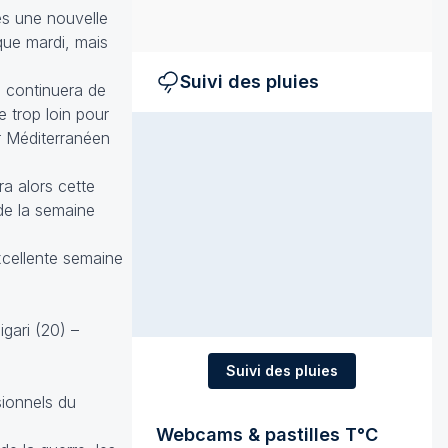
ies une nouvelle
que mardi, mais
Suivi des pluies
s continuera de
 trop loin pour
ur Méditerranéen
ra alors cette
 de la semaine
excellente semaine
gari (20) –
Suivi des pluies
sionnels du
Webcams & pastilles T°C