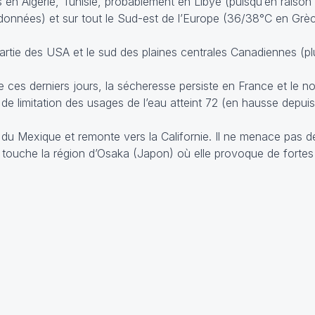
en Algérie, Tunisie, probablement en Libye (puisqu’en raison 
s données) et sur tout le Sud-est de l’Europe (36/38°C en Gr
rtie des USA et le sud des plaines centrales Canadiennes (pl
de ces derniers jours, la sécheresse persiste en France et le 
e limitation des usages de l’eau atteint 72 (en hausse depuis
u Mexique et remonte vers la Californie. Il ne menace pas de
ouche la région d’Osaka (Japon) où elle provoque de fortes 