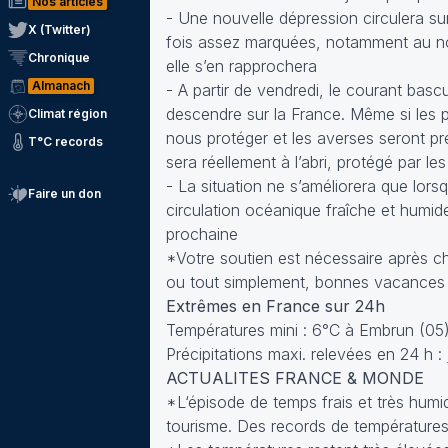
Nos articles
- Une nouvelle dépression circulera sur 
X (Twitter)
fois assez marquées, notamment au nord
Chronique
elle s’en rapprochera
Almanach
- A partir de vendredi, le courant basc
descendre sur la France. Même si les p
Climat région
nous protéger et les averses seront pr
T°C records
sera réellement à l’abri, protégé par le
- La situation ne s’améliorera que lors
Faire un don
circulation océanique fraîche et humide
prochaine
*Votre soutien est nécessaire après cha
ou tout simplement, bonnes vacances 
Extrêmes en France sur 24h
Températures mini : 6°C à Embrun (05)
Précipitations maxi. relevées en 24 h 
ACTUALITES FRANCE & MONDE
*L‘épisode de temps frais et très hum
tourisme. Des records de températures