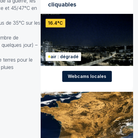
de la guerre, les
cliquables
èce et 45/47°C en
us de 35°C sur les
16.4°C
nombre de
 quelques jour) –
air : dégradé
 terres pour le
pluies
Webcams locales