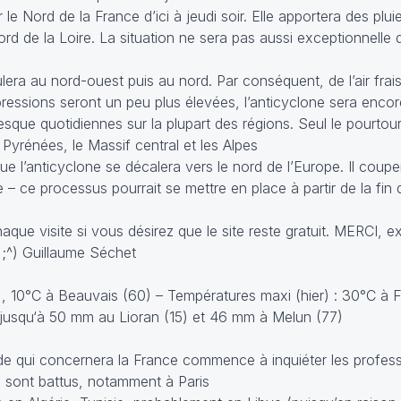
le Nord de la France d’ici à jeudi soir. Elle apportera des plu
 de la Loire. La situation ne sera pas aussi exceptionnelle 
ulera au nord-ouest puis au nord. Par conséquent, de l’air frai
ressions seront un peu plus élevées, l’anticyclone sera encore
esque quotidiennes sur la plupart des régions. Seul le pourto
s Pyrénées, le Massif central et les Alpes
que l’anticyclone se décalera vers le nord de l’Europe. Il coupe
 – ce processus pourrait se mettre en place à partir de la fin
que visite si vous désirez que le site reste gratuit. MERCI, 
;^) Guillaume Séchet
, 10°C à Beauvais (60) – Températures maxi (hier) : 30°C à Fi
: jusqu‘à 50 mm au Lioran (15) et 46 mm à Melun (77)
ide qui concernera la France commence à inquiéter les profes
 sont battus, notamment à Paris