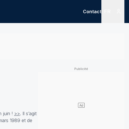
FR
Contact
Menu
Menu des
 juin !
>>
. Il s’agit
 mars 1989 et de