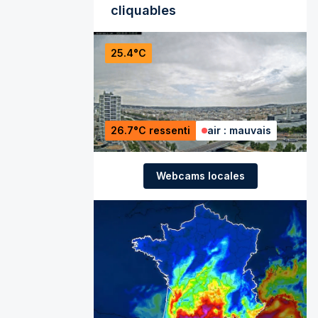
cliquables
25.4°C
26.7°C ressenti
air : mauvais
Webcams locales