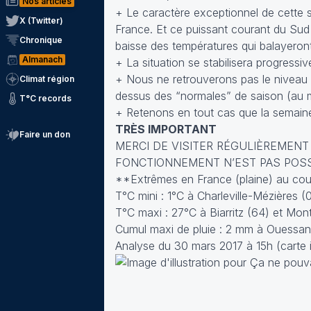
Nos articles
+ Le caractère exceptionnel de cette si
X (Twitter)
France. Et ce puissant courant du Sud 
Chronique
baisse des températures qui balayeront
Almanach
+ La situation se stabilisera progressiv
+ Nous ne retrouverons pas le niveau
Climat région
dessus des “normales” de saison (au m
T°C records
+ Retenons en tout cas que la semaine
TRÈS IMPORTANT
Faire un don
MERCI DE VISITER RÉGULIÈREMENT
FONCTIONNEMENT N’EST PAS POSSIBL
**Extrêmes en France (plaine) au cour
T°C mini : 1°C à Charleville-Mézières (
T°C maxi : 27°C à Biarritz (64) et Mo
Cumul maxi de pluie : 2 mm à Ouessan
Analyse du 30 mars 2017 à 15h (carte i