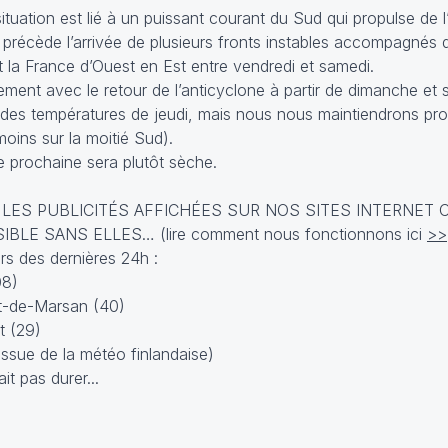
tuation est lié à un puissant courant du Sud qui propulse de l’
précède l’arrivée de plusieurs fronts instables accompagnés 
 la France d’Ouest en Est entre vendredi et samedi.
ement avec le retour de l’anticyclone à partir de dimanche et s
 des températures de jeudi, mais nous nous maintiendrons pr
oins sur la moitié Sud).
 prochaine sera plutôt sèche.
 LES PUBLICITÉS AFFICHÉES SUR NOS SITES INTERNET 
E SANS ELLES… (lire comment nous fonctionnons ici
>>
s des dernières 24h :
08)
nt-de-Marsan (40)
t (29)
ssue de la météo finlandaise)