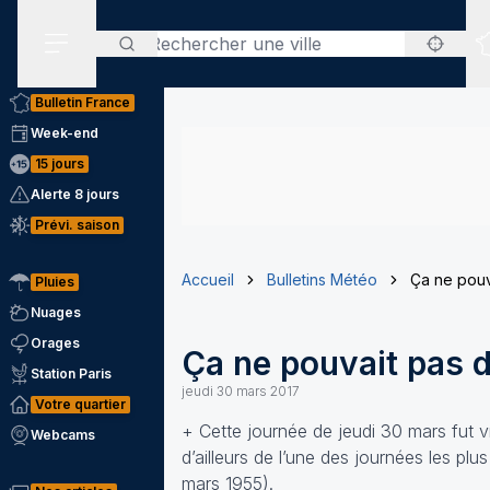
Rechercher
Menu secondaire
Bulletin France
Week-end
15 jours
Alerte 8 jours
Prévi. saison
Accueil
Bulletins Météo
Ça ne pouva
Pluies
Nuages
Orages
Ça ne pouvait pas d
Station Paris
jeudi 30 mars 2017
Votre quartier
+ Cette journée de jeudi 30 mars fut v
Webcams
d’ailleurs de l’une des journées les p
mars 1955).