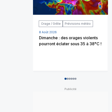
Orage / Grêle
Prévisions météo
8 Août 2026
Dimanche : des orages violents
pourront éclater sous 35 à 38°C !
0
1
2
3
4
5