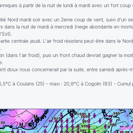
anniques à partir de la nuit de lundi à mardi avec un fort coup
tié Nord mardi soir avec un 2eme coup de vent, suivi d'un se
ays dans la nuit de mardi à mercredi (neige abondante en mont
'Est).
tie centrale jeudi. L'air froid résistera peut-être dans le Nord
.
n (dans l'air froid), puis un front chaud devrait gagner la mo
e.
 doux nous concernerait par la suite, entre samedi après-mid
-5,5°C à Coulans (25) - maxi : 20,8°C à Cogolin (83) - Cumul 