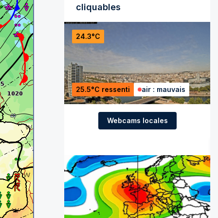
cliquables
24.3°C
25.5°C ressenti
air : mauvais
Webcams locales