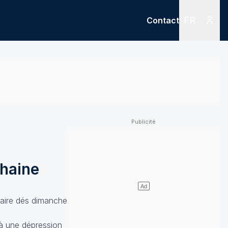
FR
Contact
Menu
Menu des
chaine
naire dés dimanche
 à une dépression