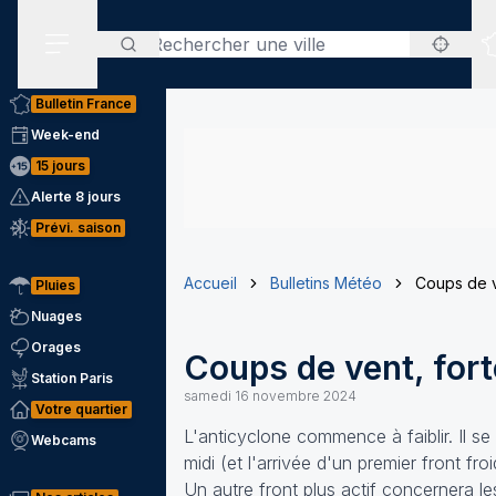
Rechercher
Menu secondaire
Bulletin France
Week-end
15 jours
Alerte 8 jours
Prévi. saison
Accueil
Bulletins Météo
Coups de v
Pluies
Nuages
Orages
Coups de vent, fort
Station Paris
samedi 16 novembre 2024
Votre quartier
L'anticyclone commence à faiblir. Il s
Webcams
midi (et l'arrivée d'un premier front fr
Un autre front plus actif concernera l