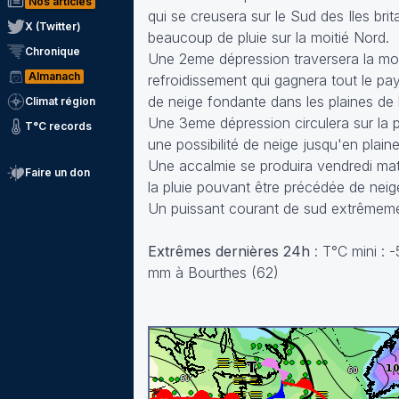
Nos articles
qui se creusera sur le Sud des Iles brit
X (Twitter)
beaucoup de pluie sur la moitié Nord.
Chronique
Une 2eme dépression traversera la moi
Almanach
refroidissement qui gagnera tout le p
de neige fondante dans les plaines de l
Climat région
Une 3eme dépression circulera sur la par
T°C records
une possibilité de neige jusqu'en plaine
Une accalmie se produira vendredi mati
Faire un don
la pluie pouvant être précédée de neig
Un puissant courant de sud extrêmement
Extrêmes dernières 24h
: T°C mini : 
mm à Bourthes (62)