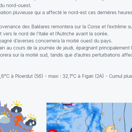
 du nord-ouest.
bation pluvieuse qui a affecté le nord-est ces dernières heure
rovenance des Baléares remontera sur la Corse et l’extrême s
ers le nord de l’Italie et l’Autriche avant la soirée.
pagné d’averses concernera la moitié ouest du pays.
in au cours de la journée de jeudi, épargnant principalement l
liorera sur la moitié sud, tandis que d’autres perturbations affe
3,8°C à Ploerdut (56) - maxi : 32,1°C à Figari (2A) - Cumul plu