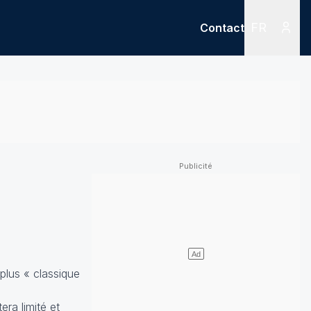
FR
Contact
Menu
Menu des
plus « classique
ra limité et