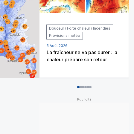
Douceur / Forte chaleur / Incendies
Prévisions météo
5 Août 2026
La fraîcheur ne va pas durer : la
chaleur prépare son retour
0
1
2
3
4
5