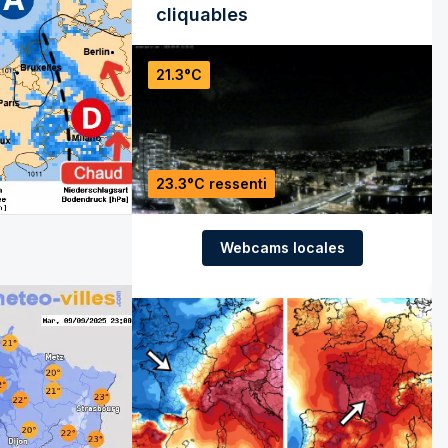
cliquables
21.3°C
23.3°C ressenti
Webcams locales