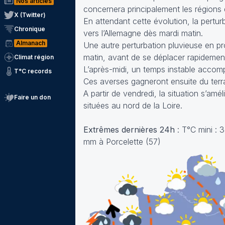
Nos articles
concernera principalement les régions
X (Twitter)
En attendant cette évolution, la pertur
Chronique
vers l’Allemagne dès mardi matin.
Almanach
Une autre perturbation pluvieuse en p
matin, avant de se déplacer rapidement v
Climat région
L’après-midi, un temps instable accom
T°C records
Ces averses gagneront ensuite du terra
A partir de vendredi, la situation s’amé
Faire un don
situées au nord de la Loire.
Extrêmes dernières 24h
: T°C mini : 
mm à Porcelette (57)