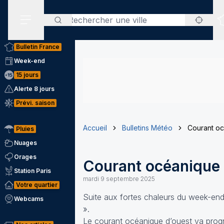
Rechercher
Menu secondaire
Bulletin France
Week-end
15 jours
Alerte 8 jours
Prévi. saison
Accueil
Bulletins Météo
Courant oc
Pluies
Nuages
Orages
Courant océanique 
Station Paris
mardi 9 septembre 2025
Votre quartier
Suite aux fortes chaleurs du week-end 
Webcams
».
Le courant océanique d’ouest va progr