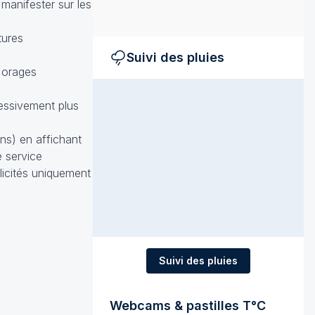
manifester sur les
tures
Suivi des pluies
 orages
ressivement plus
ons) en affichant
e service
licités uniquement
Suivi des pluies
Webcams & pastilles T°C