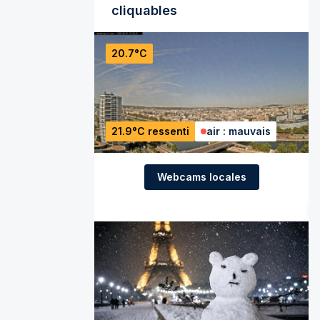
cliquables
20.7°C
21.9°C ressenti
air : mauvais
Webcams locales