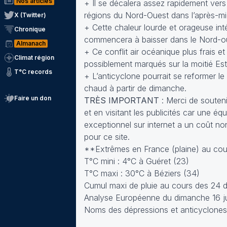
Nos articles
+ Il se décalera assez rapidement ver
régions du Nord-Ouest dans l’après-mid
X (Twitter)
+ Cette chaleur lourde et orageuse int
Chronique
commencera à baisser dans le Nord-o
Almanach
+ Ce conflit air océanique plus frais
Climat région
possiblement marqués sur la moitié Est
T°C records
+ L’anticyclone pourrait se reformer 
chaud à partir de dimanche.
Faire un don
TRÈS IMPORTANT
: Merci de soutenir
et en visitant les publicités car une 
exceptionnel sur internet a un coût no
pour ce site.
**Extrêmes en France (plaine) au cour
T°C mini : 4°C à Guéret (23)
T°C maxi : 30°C à Béziers (34)
Cumul maxi de pluie au cours des 24 
Analyse Européenne du dimanche 16 ju
Noms des dépressions et anticyclones p