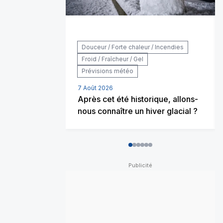
Douceur / Forte chaleur / Incendies
Froid / Fraîcheur / Gel
Prévisions météo
7 Août 2026
Après cet été historique, allons-
nous connaître un hiver glacial ?
0
1
2
3
4
5