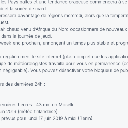
s les Pays baltes et une tendance orageuse commencera à se 
i et la soirée de mardi.
éressera davantage de régions mercredi, alors que la tempéra
uest.
 et air chaud venu d’Afrique du Nord occasionnera de nouveaux
 dans la journée de jeudi.
le week-end prochain, annonçant un temps plus stable et prog
 régulièrement le site internet (plus complet que les applicati
équipe de météorologistes travaille pour vous en permanence (c
n négligeable). Vous pouvez désactiver votre bloqueur de pub
s des dernières 24h :
dernières heures : 43 mm en Moselle
in 2019 (météo finlandaise)
révus pour lundi 17 juin 2019 à midi (Berlin)