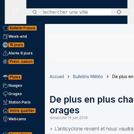
Rechercher
Menu secondaire
Bulletin France
Week-end
15 jours
Alerte 8 jours
Prévi. saison
Accueil
Bulletins Météo
De plus en
Pluies
Nuages
Orages
De plus en plus ch
Station Paris
orages
Votre quartier
dimanche 16 juin 2019
Webcams
+ L’anticyclone revient et nous vaudra