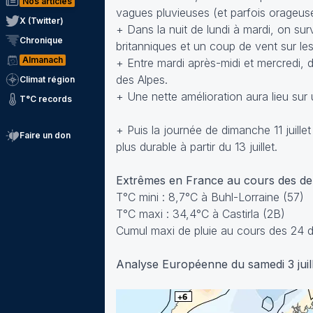
Nos articles
vagues pluvieuses (et parfois orageus
X (Twitter)
+ Dans la nuit de lundi à mardi, on su
Chronique
britanniques et un coup de vent sur l
Almanach
+ Entre mardi après-midi et mercredi,
des Alpes.
Climat région
+ Une nette amélioration aura lieu sur
T°C records
+ Puis la journée de dimanche 11 juill
Faire un don
plus durable à partir du 13 juillet.
Extrêmes en France au cours des d
T°C mini : 8,7°C à Buhl-Lorraine (57)
T°C maxi : 34,4°C à Castirla (2B)
Cumul maxi de pluie au cours des 24 
Analyse Européenne du samedi 3 juil