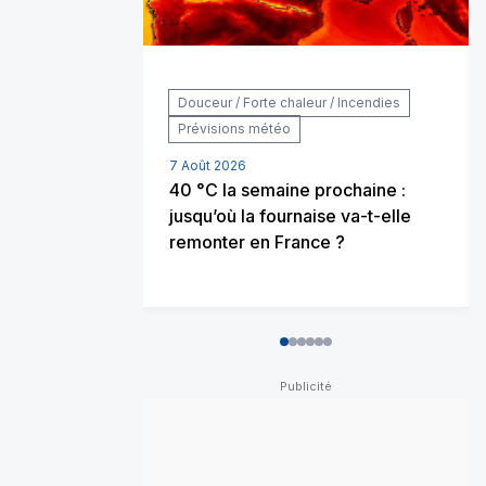
Douceur / Forte chaleur / Incendies
Prévisions météo
7 Août 2026
40 °C la semaine prochaine :
jusqu’où la fournaise va-t-elle
remonter en France ?
0
1
2
3
4
5