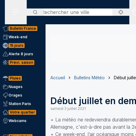
Rechercher
Menu secondaire
Bulletin France
Week-end
15 jours
Alerte 8 jours
Prévi. saison
Accueil
Bulletins Météo
Début juill
Pluies
Nuages
Orages
Début juillet en dem
Station Paris
samedi 3 juillet 2021
Votre quartier
+ La météo ne redeviendra durablement 
Webcams
Allemagne, c'est-à-dire pas avant la 2e
+ Ce week-end, l’air océanique moins 