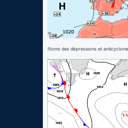
Noms des dépressions et anticyclone