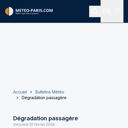
FR
Rechercher
Menu
Menu des
Accueil
Bulletins Météo
Dégradation passagère
Dégradation passagère
mercredi 20 février 2008