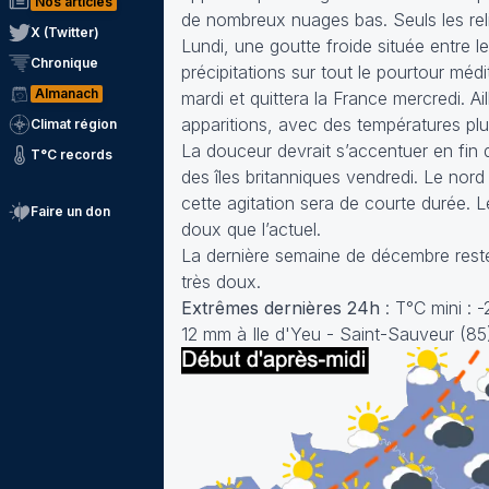
Nos articles
de nombreux nuages bas. Seuls les reli
X (Twitter)
Lundi, une goutte froide située entre 
Chronique
précipitations sur tout le pourtour médi
Almanach
mardi et quittera la France mercredi. Ai
apparitions, avec des températures plu
Climat région
La douceur devrait s’accentuer en fin 
T°C records
des îles britanniques vendredi. Le nor
cette agitation sera de courte durée.
Faire un don
doux que l’actuel.
La dernière semaine de décembre reste
très doux.
Extrêmes dernières 24h
: T°C mini : 
12 mm à Ile d'Yeu - Saint-Sauveur (85