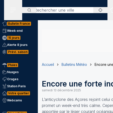
Rechercher
Menu secondaire
Bulletin France
Week-end
15 jours
Alerte 8 jours
Prévi. saison
Accueil
Bulletins Météo
Encore une
Pluies
Nuages
Orages
Encore une forte in
Station Paris
samedi 13 décembre 2025
Votre quartier
L’anticyclone des Açores rejoint celui
Webcams
promet un week-end très calme. Cependa
apportée par le léger courant océaniq