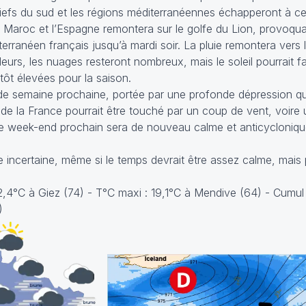
efs du sud et les régions méditerranéennes échapperont à cett
le Maroc et l’Espagne remontera sur le golfe du Lion, provoqua
terranéen français jusqu’à mardi soir. La pluie remontera vers le
lleurs, les nuages resteront nombreux, mais le soleil pourrait f
tôt élevées pour la saison.
de semaine prochaine, portée par une profonde dépression qui
d de la France pourrait être touché par un coup de vent, voire
 Le week-end prochain sera de nouveau calme et anticycloniq
 incertaine, même si le temps devrait être assez calme, mais
-2,4°C à Giez (74) - T°C maxi : 19,1°C à Mendive (64) - Cumul 
)