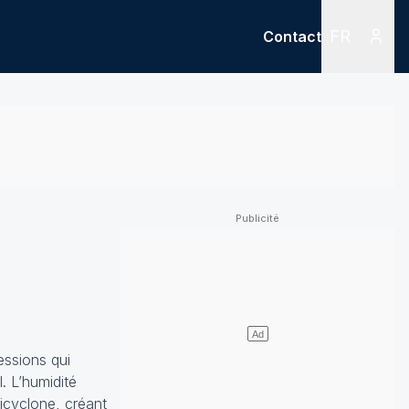
FR
Contact
Menu
Menu des
essions qui
. L’humidité
icyclone, créant