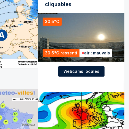
cliquables
30.5°C
30.5°C ressenti
air : mauvais
Webcams locales