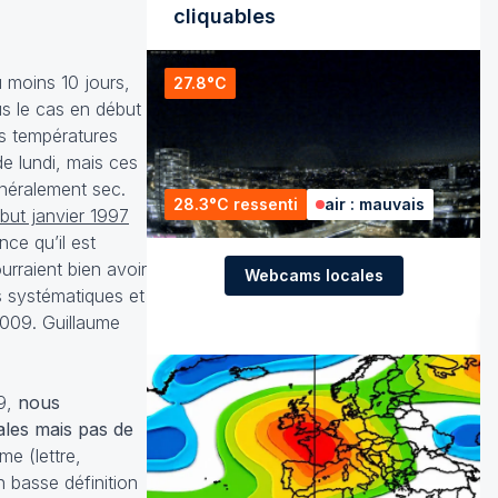
cliquables
au moins 10 jours,
27.8°C
us le cas en début
es températures
e lundi, mais ces
énéralement sec.
28.3°C ressenti
air : mauvais
but janvier 1997
ce qu’il est
urraient bien avoir
Webcams locales
s systématiques et
2009. Guillaume
79,
nous
ales mais pas de
e (lettre,
 basse définition