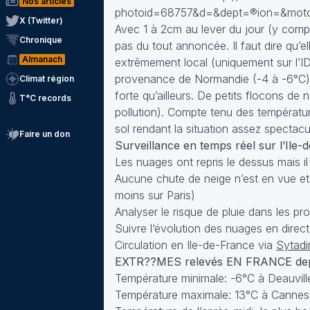
Nos articles
photoid=68757&d=&dept=®ion=&motc
X (Twitter)
Avec 1 à 2cm au lever du jour (y compris 
Chronique
pas du tout annoncée. Il faut dire qu’el
Almanach
extrêmement local (uniquement sur l’ID
provenance de Normandie (-4 à -6°C) est
Climat région
forte qu’ailleurs. De petits flocons de
T°C records
pollution). Compte tenu des températur
sol rendant la situation assez spectacul
Faire un don
Surveillance en temps réel sur l’Ile
Les nuages ont repris le dessus mais il
Aucune chute de neige n’est en vue et 
moins sur Paris)
Analyser le risque de pluie dans les p
Suivre l‘évolution des nuages en direct
Circulation en Ile-de-France via
Sytadi
EXTR??MES relevés EN FRANCE depu
Température minimale: -6°C à Deauvill
Température maximale: 13°C à Cannes