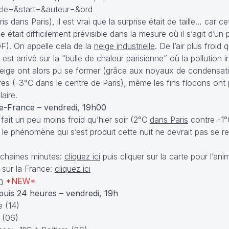
le=&start=&auteur=&ord
dans Paris), il est vrai que la surprise était de taille… car cet
le était difficilement prévisible dans la mesure où il s’agit d’
F). On appelle cela de la
neige industrielle
. De l’air plus froid
 arrivé sur la “bulle de chaleur parisienne” où la pollution ind
 neige ont alors pu se former (grâce aux noyaux de condensatio
es (-3°C dans le centre de Paris), même les fins flocons ont 
aire.
-de-France – vendredi, 19h00
 fait un peu moins froid qu’hier soir (2°C
dans Paris
contre -1°C
le phénomène qui s’est produit cette nuit ne devrait pas se r
rochaines minutes:
cliquez ici
puis cliquer sur la carte pour l’ani
 sur la France:
cliquez ici
n
*NEW*
is 24 heures – vendredi, 19h
e (14)
 (06)