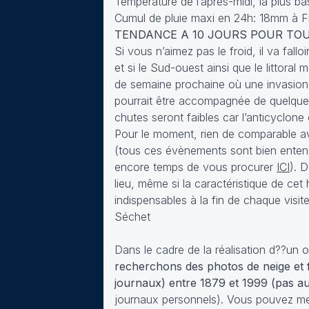
Température de l’après-midi, la plus ba
Cumul de pluie maxi en 24h: 18mm à Fi
TENDANCE A 10 JOURS POUR TOUTE
Si vous n’aimez pas le froid, il va fallo
et si le Sud-ouest ainsi que le littora
de semaine prochaine où une invasion d
pourrait être accompagnée de quelques
chutes seront faibles car l’anticyclone
Pour le moment, rien de comparable 
(tous ces évènements sont bien ente
encore temps de vous procurer
ICI
). 
lieu, même si la caractéristique de ce
indispensables à la fin de chaque visi
Séchet
Dans le cadre de la réalisation d??un 
recherchons des photos de neige et 
journaux) entre 1879 et 1999 (pas au
journaux personnels). Vous pouvez m