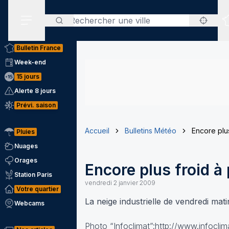
Rechercher
Menu secondaire
Bulletin France
Week-end
15 jours
Alerte 8 jours
Prévi. saison
Accueil
Bulletins Météo
Encore plus
Pluies
Nuages
Orages
Encore plus froid à 
Station Paris
vendredi 2 janvier 2009
Votre quartier
La neige industrielle de vendredi mati
Webcams
Photo “Infoclimat”:http://www.infoclim