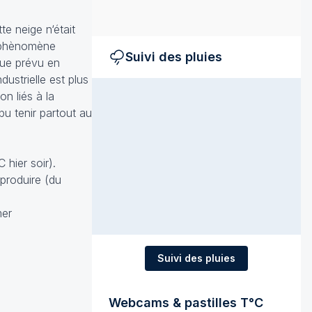
te neige n‘était
un phènomène
Suivi des pluies
 que prévu en
ustrielle est plus
n liés à la
pu tenir partout au
 hier soir).
eproduire (du
mer
Suivi des pluies
Webcams & pastilles T°C