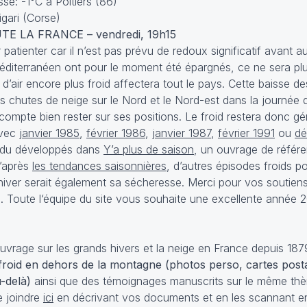
sse: -1°C à Poitiers (86)
gari (Corse)
 LA FRANCE – vendredi, 19h15
ir patienter car il n’est pas prévu de redoux significatif avant 
l méditerranéen ont pour le moment été épargnés, ce ne sera pl
’air encore plus froid affectera tout le pays. Cette baisse d
 chutes de neige sur le Nord et le Nord-est dans la journée d
 compte bien rester sur ses positions. Le froid restera donc g
avec
janvier 1985
,
février 1986
,
janvier 1987
,
février 1991
ou
dé
ndu développés dans
Y’a plus de saison
, un ouvrage de référen
D’après
les tendances saisonnières
, d’autres épisodes froids po
t hiver serait également sa sécheresse. Merci pour vos soutien
te. Toute l‘équipe du site vous souhaite une excellente année 
ouvrage sur les grands hivers et la neige en France depuis 18
froid en dehors de la montagne (photos perso, cartes post
-delà)
ainsi que des témoignages manuscrits sur le même thèm
e joindre
ici
en décrivant vos documents et en les scannant en