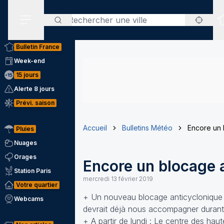
Rechercher
Menu secondaire
Bulletin France
Week-end
15 jours
Alerte 8 jours
Prévi. saison
Accueil
Bulletins Météo
Encore un 
Pluies
Nuages
Orages
Encore un blocage a
Station Paris
mercredi 13 février 2019
Votre quartier
+ Un nouveau blocage anticyclonique s’
Webcams
devrait déjà nous accompagner durant
+ A partir de lundi : Le centre des hau