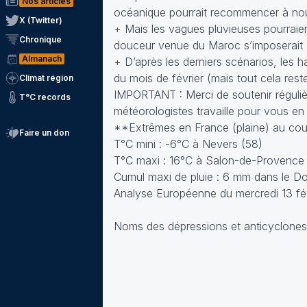
Nos articles
océanique pourrait recommencer à nou
X (Twitter)
+ Mais les vagues pluvieuses pourraien
Chronique
douceur venue du Maroc s’imposerait 
Almanach
+ D’après les derniers scénarios, les h
du mois de février (mais tout cela rest
Climat région
IMPORTANT : Merci de soutenir régulièr
T°C records
météorologistes travaille pour vous en
**Extrêmes en France (plaine) au cour
Faire un don
T°C mini : -6°C à Nevers (58)
T°C maxi : 16°C à Salon-de-Provence 
Cumul maxi de pluie : 6 mm dans le D
Analyse Européenne du mercredi 13 fév
Noms des dépressions et anticyclones p