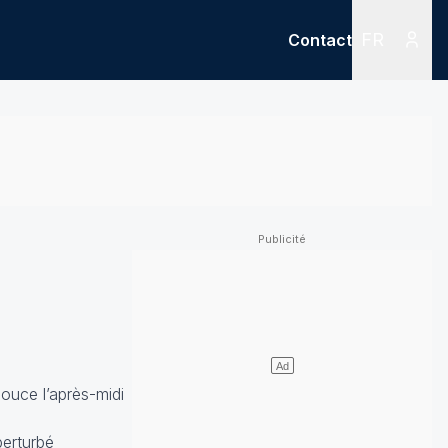
FR
Contact
Menu
Menu des
ouce l’après-midi
perturbé