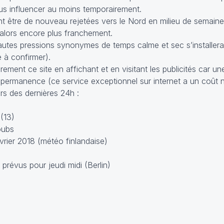
s influencer au moins temporairement.
t être de nouveau rejetées vers le Nord en milieu de semaine
alors encore plus franchement.
autes pressions synonymes de temps calme et sec s’installeraie
e à confirmer).
ement ce site en affichant et en visitant les publicités car u
 permanence (ce service exceptionnel sur internet a un coût n
s des dernières 24h :
(13)
oubs
rier 2018 (météo finlandaise)
révus pour jeudi midi (Berlin)