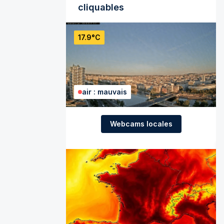
cliquables
17.9°C
air : mauvais
Webcams locales