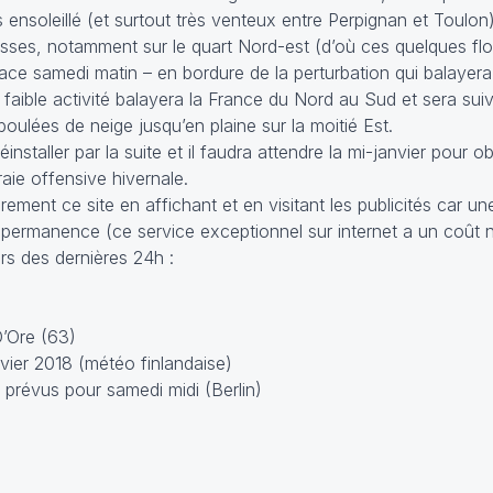
ensoleillé (et surtout très venteux entre Perpignan et Toulon)
sses, notamment sur le quart Nord-est (d’où ces quelques fl
lsace samedi matin – en bordure de la perturbation qui balayera 
 faible activité balayera la France du Nord au Sud et sera sui
boulées de neige jusqu’en plaine sur la moitié Est.
installer par la suite et il faudra attendre la mi-janvier pour o
aie offensive hivernale.
ement ce site en affichant et en visitant les publicités car u
 permanence (ce service exceptionnel sur internet a un coût n
s des dernières 24h :
’Ore (63)
ier 2018 (météo finlandaise)
prévus pour samedi midi (Berlin)