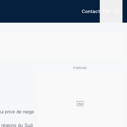
FR
Contact
Menu
Menu des
ui prive de neige
s régions du Sud