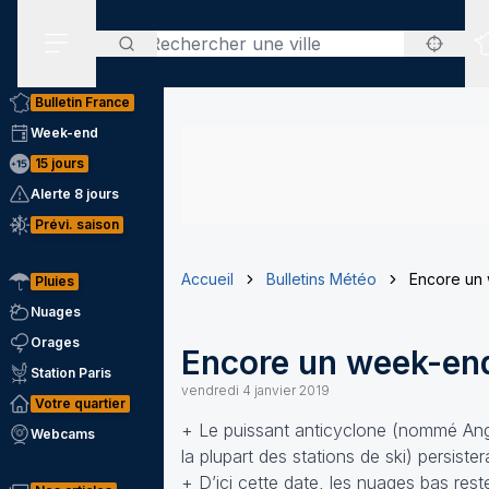
Rechercher
Menu secondaire
Bulletin France
Week-end
15 jours
Alerte 8 jours
Prévi. saison
Accueil
Bulletins Météo
Encore un 
Pluies
Nuages
Orages
Encore un week-end
Station Paris
vendredi 4 janvier 2019
Votre quartier
+ Le puissant anticyclone (nommé Angel
Webcams
la plupart des stations de ski) persister
+ D’ici cette date, les nuages bas res