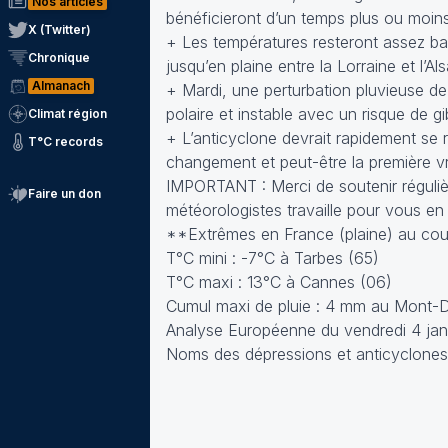
Nos articles
bénéficieront d’un temps plus ou moins 
X (Twitter)
+ Les températures resteront assez ba
Chronique
jusqu’en plaine entre la Lorraine et l’A
Almanach
+ Mardi, une perturbation pluvieuse de
polaire et instable avec un risque de gi
Climat région
+ L’anticyclone devrait rapidement se ré
T°C records
changement et peut-être la première vr
IMPORTANT : Merci de soutenir régulièr
Faire un don
météorologistes travaille pour vous en
**Extrêmes en France (plaine) au cour
T°C mini : -7°C à Tarbes (65)
T°C maxi : 13°C à Cannes (06)
Cumul maxi de pluie : 4 mm au Mont-D
Analyse Européenne du vendredi 4 janv
Noms des dépressions et anticyclones 