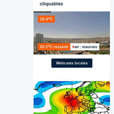
cliquables
29.4°C
30.2°C ressenti
air : mauvais
Webcams locales