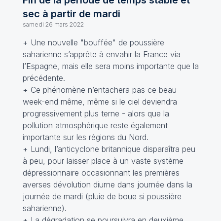
Fin de la période de temps stable et
sec à partir de mardi
samedi 26 mars 2022
+ Une nouvelle "bouffée" de poussière
saharienne s’apprête à envahir la France via
l’Espagne, mais elle sera moins importante que la
précédente.
+ Ce phénomène n’entachera pas ce beau
week-end même, même si le ciel deviendra
progressivement plus terne - alors que la
pollution atmosphérique reste également
importante sur les régions du Nord.
+ Lundi, l’anticyclone britannique disparaîtra peu
à peu, pour laisser place à un vaste système
dépressionnaire occasionnant les premières
averses dévolution diurne dans journée dans la
journée de mardi (pluie de boue si poussière
saharienne).
+ La dégradation se poursuivra en deuxième