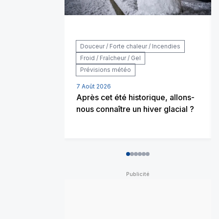
Douceur / Forte chaleur / Incendies
Froid / Fraîcheur / Gel
Prévisions météo
7 Août 2026
Après cet été historique, allons-
nous connaître un hiver glacial ?
0
1
2
3
4
5