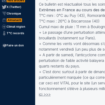
Nos articles
Ce bulletin est réactualisé tous les so
X (Twitter)
Extrêmes en France au cours des der
Chronique
T°C mini : 0°C au Puy (43), Romoranti
Almanach
T°C maxi : 26°C à Biscarrosse (40)
Cumul maxi de pluie : 11 mm à Boulogn
Climat région
+ Le passage d’une perturbation atténu
T°C records
brouillards (notamment sur Paris).
+ Comme les vents vont désormais s’ori
Faire un don
notamment vendredi (un peu plus de so
+ A partir de samedi, l’anticyclone co
perturbation de faible activité balayer
quarts restants du pays.
+ C’est donc surtout à partir de dimanc
particulièrement marquée (ce qui corre
car ceci est VITAL pour le site (un ser
fonctionnement s‘élève à plusieurs mi
ici >>>