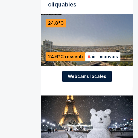
cliquables
24.8°C
24.6°C ressenti
air : mauvais
Webcams locales