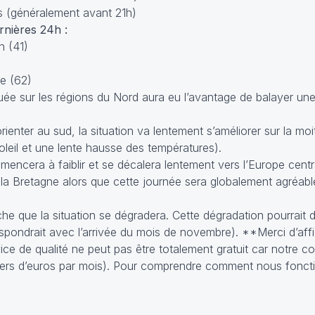
irs (généralement avant 21h)
nières 24h :
n (41)
e (62)
ée sur les régions du Nord aura eu l’avantage de balayer une
enter au sud, la situation va lentement s’améliorer sur la moi
leil et une lente hausse des températures).
mmencera à faiblir et se décalera lentement vers l’Europe cent
a la Bretagne alors que cette journée sera globalement agréable
he que la situation se dégradera. Cette dégradation pourrait d’
spondrait avec l’arrivée du mois de novembre). **Merci d’affic
vice de qualité ne peut pas être totalement gratuit car notre c
lliers d’euros par mois). Pour comprendre comment nous fonc