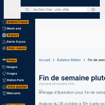
Rechercher
Menu secondaire
Bulletin France
Week-end
15 jours
Alerte 8 jours
Prévi. saison
Accueil
Bulletins Météo
Fin de sema
Pluies
Nuages
Orages
Fin de semaine plut
Station Paris
mercredi 29 octobre 2014
Votre quartier
Webcams
Analyse du 28 octobre à 15h (carte iss