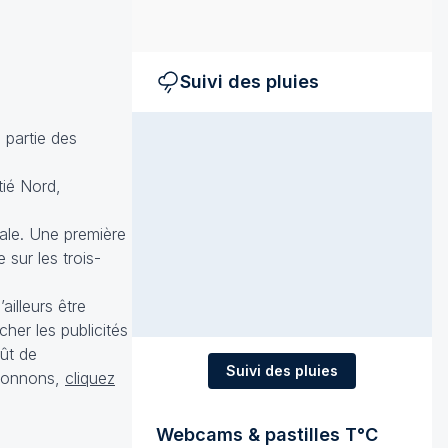
Suivi des pluies
 partie des
tié Nord,
rale. Une première
 sur les trois-
ailleurs être
her les publicités
oût de
Suivi des pluies
tionnons,
cliquez
Webcams & pastilles T°C