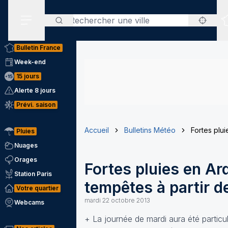
Rechercher
Menu secondaire
Bulletin France
Week-end
15 jours
Alerte 8 jours
Prévi. saison
Accueil
Bulletins Météo
Fortes plui
Pluies
Nuages
Orages
Fortes pluies en Ar
Station Paris
tempêtes à partir d
Votre quartier
mardi 22 octobre 2013
Webcams
+ La journée de mardi aura été parti