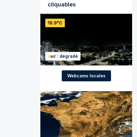
cliquables
16.9°C
air : dégradé
Webcams locales