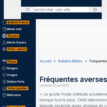
Rechercher
Menu secondaire
Bulletin France
Week-end
15 jours
Alerte 8 jours
Prévi. saison
Accueil
Bulletins Météo
Fréquentes
Pluies
Nuages
Orages
Fréquentes averses
Station Paris
vendredi 12 juin 2020
Votre quartier
+ La goutte froide d’altitude actuellem
Webcams
presque tout le pays. Cette dépressi
épisode cévenole assez atypique en ce