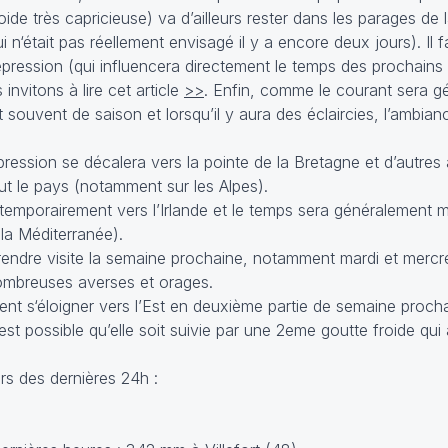
ide très capricieuse) va d’ailleurs rester dans les parages de
n‘était pas réellement envisagé il y a encore deux jours). Il fa
épression (qui influencera directement le temps des prochains 
invitons à lire cet article
>>
. Enfin, comme le courant sera g
 souvent de saison et lorsqu’il y aura des éclaircies, l’ambian
épression se décalera vers la pointe de la Bretagne et d’autre
t le pays (notamment sur les Alpes).
temporairement vers l’Irlande et le temps sera généralement m
e la Méditerranée).
endre visite la semaine prochaine, notamment mardi et mercredi
ombreuses averses et orages.
ment s‘éloigner vers l’Est en deuxième partie de semaine proch
est possible qu’elle soit suivie par une 2eme goutte froide qui a
s des dernières 24h :