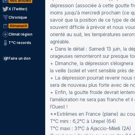
Nos articles
dépression (associée à cette goutte fro
X (Twitter)
moins jusqu‘à mercredi prochain (ce qui 
Chronique
savoir que la position de ce type de d
Almanach
souvent difficile à prévoir et nous vous 
orienté au sud, les températures seront
Climat région
agréable.
T°C records
+ Dans le détail : Samedi 13 juin, la d
orageuses remonteront sur presque tou
Faire un don
+ Dimanche, la dépression s‘éloignera 
la veille (soleil et vent sensible près d
+ La dépression pourrait revenir nous r
sera de nouveau plus forte avec de n
+ Enfin, la goutte froide devrait lente
l’amélioration ne sera pas franche et il 
l’Ouest !
**Extrêmes en France (plaine) au cour
T°C mini : 6,2°C à Urepel (64)
T°C maxi : 31°C à Ajaccio-Milelli (2A)