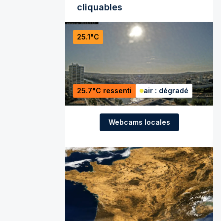
cliquables
25.1°C
25.7°C ressenti
air : dégradé
Webcams locales