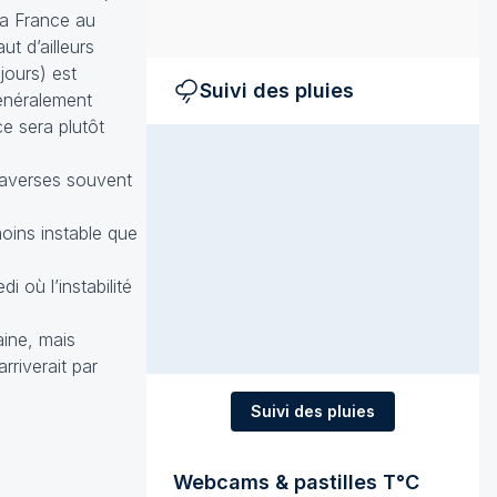
 la France au
ut d’ailleurs
jours) est
Suivi des pluies
énéralement
ce sera plutôt
s averses souvent
oins instable que
 où l’instabilité
aine, mais
rriverait par
Suivi des pluies
Webcams & pastilles T°C