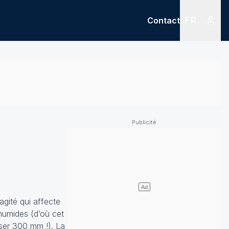
FR
Contact
Menu
Menu des
agité qui affecte
humides (d’où cet
ser 300 mm !). La