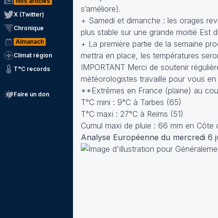
Nos articles
s’améliore).
X (Twitter)
+ Samedi et dimanche : les orages rev
Chronique
plus stable sur une grande moitié Est d
Almanach
+ La première partie de la semaine pr
mettra en place, les températures sero
Climat région
IMPORTANT Merci de soutenir régulièrem
T°C records
météorologistes travaille pour vous en
**Extrêmes en France (plaine) au cour
Faire un don
T°C mini : 9°C à Tarbes (65)
T°C maxi : 27°C à Reims (51)
Cumul maxi de pluie : 66 mm en Côte 
Analyse Européenne du mercredi 6 j