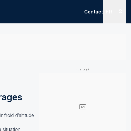
FR
Contact
Menu
Menu des
orages
 froid d’altitude
 situation