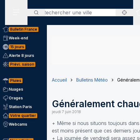
Rechercher
Menu secondaire
Bulletin France
Week-end
15 jours
Alerte 8 jours
Prévi. saison
Accueil
Bulletins Météo
Généraleme
Pluies
Nuages
Orages
Généralement chaud
Station Paris
jeudi 7 juin 2018
Votre quartier
+ Même si nous situons toujours dans un
Webcams
est moins présent que ces derniers jours
+ La journée de vendredi sera assez se