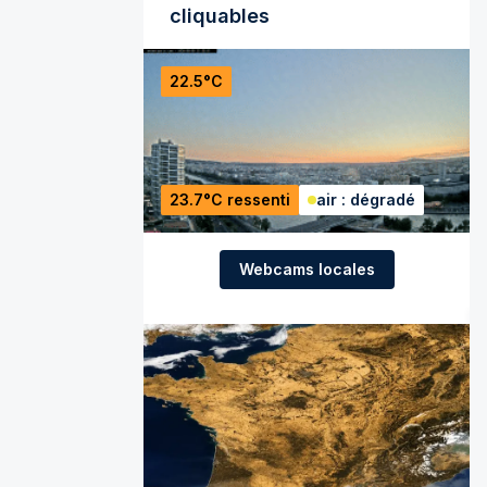
cliquables
22.5°C
23.7°C ressenti
air : dégradé
Webcams locales